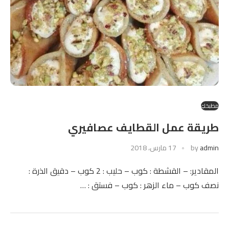
مطبخكِ
طريقة عمل القطايف عصافيري
admin
by
17 مارس، 2018
المقادير: – القشطة : كوب – حليب : 2 كوب – دقيق الذرة :
نصف كوب – ماء الزهر : كوب – فستق : …