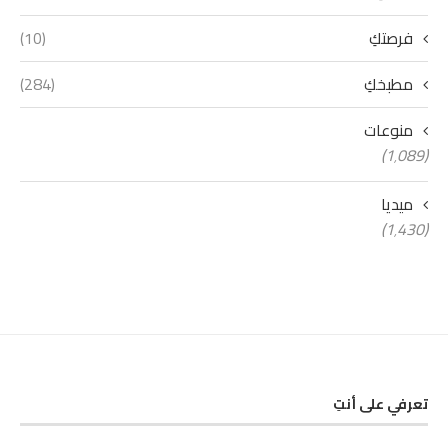
فرصتكِ
(10)
مطبخكِ
(284)
منوعات
(1٬089)
ميديا
(1٬430)
تعرفي على أنتِ