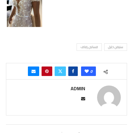
ستيفن خليل
فساتين زفاف
0
ADMIN