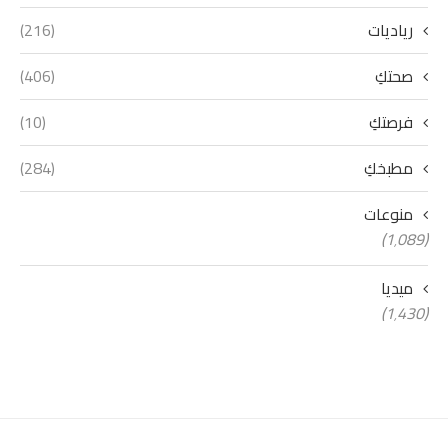
رياديات
(216)
صحتكِ
(406)
فرصتكِ
(10)
مطبخكِ
(284)
منوعات
(1٬089)
ميديا
(1٬430)