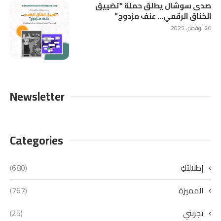
صدى سوشال يطلق حملة “تضييق
الخناق الرقمي… عنف مزدوج”
26 نوفمبر، 2025
Newsletter
Categories
إطلالتكِ
(680)
المميزة
(767)
تجربتي
(25)