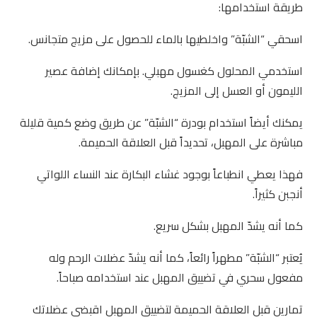
طريقة استخدامها:
اسحقي “الشبّة” واخلطيها بالماء للحصول على مزيج متجانس.
استخدمي المحلول كغسول مهبلي. بإمكانك إضافة عصير
الليمون أو العسل إلى المزيج.
يمكنك أيضاً استخدام بودرة “الشبّة” عن طريق وضع كمية قليلة
مباشرة على المهبل، تحديداً قبل العلاقة الحميمة.
فهذا يعطي انطباعاً بوجود غشاء البكارة عند النساء اللواتي
أنجبن كثيراً.
كما أنه يشدّ المهبل بشكل سريع.
يُعتبر “الشبّة” مطهراً رائعاً، كما أنه يشدّ عضلات الرحم وله
مفعول سحري في تضييق المهبل عند استخدامه صباحاً.
تمارين قبل العلاقة الحميمة لتضييق المهبل اقبضي عضلاتك