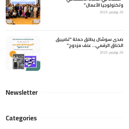
وتكنولوجيا الأعمال”
26 نوفمبر، 2025
صدى سوشال يطلق حملة “تضييق
الخناق الرقمي… عنف مزدوج”
26 نوفمبر، 2025
Newsletter
Categories