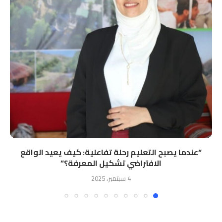
“ﻋﻨﺪﻣﺎ ﻳﺼﺒﺢ اﻟﺘﻌﻠﻴﻢ رﺣﻠﺔ ﺗﻔﺎﻋﻠﻴﺔ: ﻛﻴﻒ ﻳﻌﻴﺪ اﻟﻮاﻗﻊ
اﻻﻓﺘﺮاﺿﻲ ﺗﺸﻜﻴﻞ اﻟﻤﻌﺮﻓﺔ؟”
4 سبتمبر، 2025