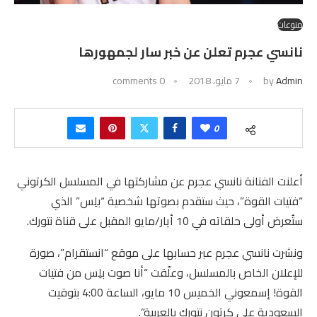
منوعات
نانسي عجرم تعلن عن خبر سار لجمهورها
Admin
by
7 مايو، 2018
0 comments
0
أعلنت الفنانة نانسي عجرم عن مشاركتها في المسلسل الكرتوني
“فتيات القوة”، حيث ستقدم بصوتها شخصية “بلِس” الذي
ستُعرض أولى حلقاته في 10 أيار/مايو المقبل على قناة نتورك.
ونشرت نانسي عجرم عبر حسابها على موقع “انستقرام”، صورة
للإعلان الخاص بالمسلسل، وعلّقت “أنا صوت بلِس من فتيات
القوة! إسمعوني الخميس 10 مايو، الساعة 4:00 بتوقيت
السعودية على كرتون نتورك بالعربية”.