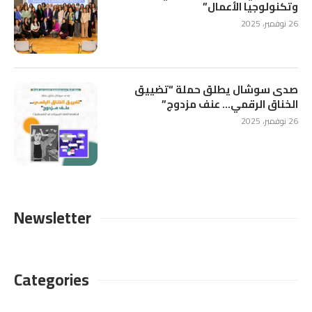
وتكنولوجيا الأعمال”
26 نوفمبر، 2025
صدى سوشال يطلق حملة “تضييق
الخناق الرقمي… عنف مزدوج”
26 نوفمبر، 2025
Newsletter
Categories