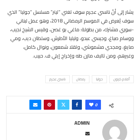
يشار إلى أنّ نانسي عجرم سوف تغني “تيتر” مسلسل “جوليا” الذي
سوف يُعرض في الموسم الرمضاني 2018، وهو عمل لبناني
-سوري مشترك، من بطولة: ماغي بو غصن، وقيس الشيخ نجيب،
ووسام صباغ، وجيسي عبدو، وليليا الأطرش، وسلطان ديب، ومي
صايغ، ومجدي مشموشي، وتقلا شمعون، ونوال كامل،
وغيرهم، ومن تاليف مازن طه وإخراج إيلي ف. حبيب.
أفلام كرتون
جوليا
رمضان
نانسي عجرم
0
ADMIN