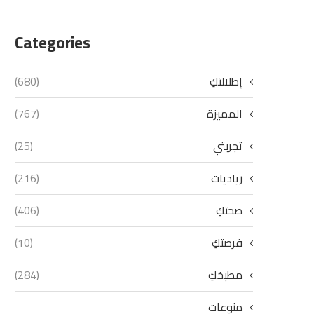
Categories
إطلالتكِ
(680)
المميزة
(767)
تجربتي
(25)
رياديات
(216)
صحتكِ
(406)
فرصتكِ
(10)
مطبخكِ
(284)
منوعات