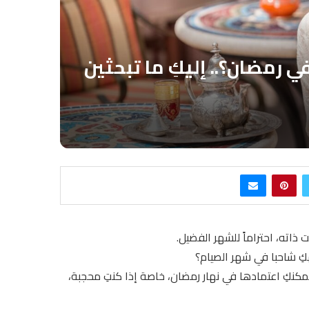
 رمضان؟.. إليكِ ما تبحثين
اته، احتراماً للشهر الفضيل.
كِ شاحبا في شهر الصيام؟
كنكِ اعتمادها في نهار رمضان، خاصة إذا كنتِ محجبة،