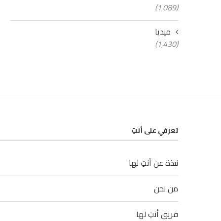
(1٬089)
ميديا
(1٬430)
تعرفي على أنتِ
نبذة عن أنتِ لها
من نحن
فريق أنتِ لها