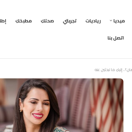
ميديا
رياديات
تجربتي
صحتكِ
مطبخكِ
إطلا
اتصل بنا
؟.. إليكِ ما تبحثين عنه