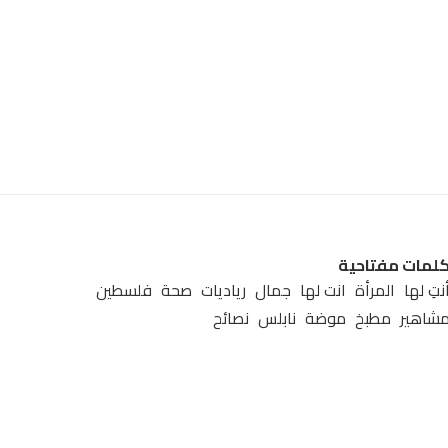
لمات مفتاحية
نتِ لها
المرأة
انت لها
جمال
رياديات
صحة
فلسطين
شاهير
مطبخ
موضة
نابلس
نصائح