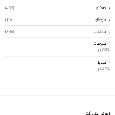
صحتكِ
(406)
فرصتكِ
(10)
مطبخكِ
(284)
منوعات
(1٬089)
ميديا
(1٬430)
تعرفي على أنتِ