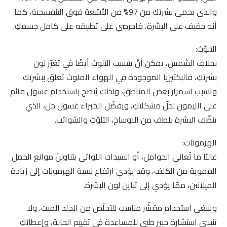
والذي يحمي بشرتك من 97% من الأشعة فوق البنفسجية، كما
أنه خفيف على البشرة، فاحرصي على تطبيقه على كامل جسمكِ.
التلوّث:
بخلاف الشمس، يمكن أنْ يتسبب التلوث أيضًا في تغيّر لون
بشرتكِ، فالبكتيريا الموجودة في الهواء الملوث تعلق ببشرتك
وتسبب اسمرار بعض المناطق، ولذلك يُنصح باستخدام غسول قائم
على الليمون لحلّ مشكلتكِ، ويفضّل الخبراء غسول جل، الذي
ينظّف البشرة بلطف من الاوساخ، التلوّث والشوائب.
الهرمونات:
غالبًا ما تُعاني الحوامل، أو السيدات اللواتي يتناولنَ موانع الحمل
الفموية من الكلف، وقد يؤدي ارتفاع نسبة الهرمونات إلى زيادة
الميلانين، ممّا يؤدي إلى تباين لون البشرة.
وينبغي استخدام مقشّر مناسب للتخلّص من الجلد الميت، ولا
تنسي استشارة خبير طبي للمساعدة في تقييم الحالة، وإعطائكِ