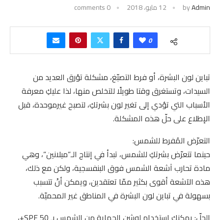
Admin
by
12 مايو، 2018
0 comments
0
تباين لون البشرة، أو فرط التصبّغ، مشكلة تؤرق العديد من
السيدات، وتستغرق وقتا طويلًا للتخلص منها، لذا عليكِ معرفة
الأسباب التي تؤدي إلى تغير لون بشرتكِ، لتصبح غيرموحدة، قبل
الإطلاع على حلّ هذه المشكلة.
التعرّض المُفرط للشمس:
حينما تتعرّض بشرتكِ للشمس، تبدأ في إنتاج الـ”ميلانين”، وهي
مادة تحارب آشعة الشمس فوق البنفسجية، ولكن مع ذلك،
هذه الآشعة أقوى بكثير ممّا تعتقدين، ويمكن أنْ تتسبب
بسهولة في تباين لون البشرة في المناطق غير المحميّة.
الحلّ: يمكنكِ استخدام لوشن الحماية من الشمس بـ SPF 50+،