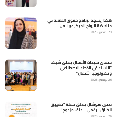
هكذا يسهم برنامج حقوق الطفلة في
مناهضة الزواج المبكر عبر الفن
28 نوفمبر، 2025
منتدى سيدات الأعمال يطلق شبكة
“النساء في الذكاء الاصطناعي
وتكنولوجيا الأعمال”
26 نوفمبر، 2025
صدى سوشال يطلق حملة “تضييق
الخناق الرقمي… عنف مزدوج”
26 نوفمبر، 2025