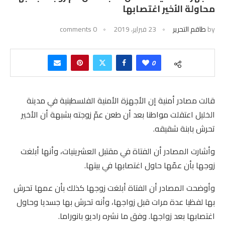
محاولة الأخير اغتصابها
by
طاقم التحرير
23 فبراير، 2019
0 comments
0
قالت مصادر أمنية إن الأجهزة الأمنية الفلسطينية في مدينة
الخليل اعتقلت مواطنا بعد أن طعن عمّ زوجته بشبهة أن الأخير
تحرش بابنة شقيقه.
وأشارت المصادر أن الفتاة في مقتبل العشرينيات، وأنها أبلغت
زوجها بأن عمّها حاول اغتصابها في بيتها.
وأوضحت المصادر أن الفتاة أبلغت زوجها كذلك بأن عمها تحرش
بها لفظيا عدة مرات قبل زواجها، وأنه تحرش بها جسديا وحاول
اغتصابها بعد زواجها. وفق ما نشره راديو بانوراما.