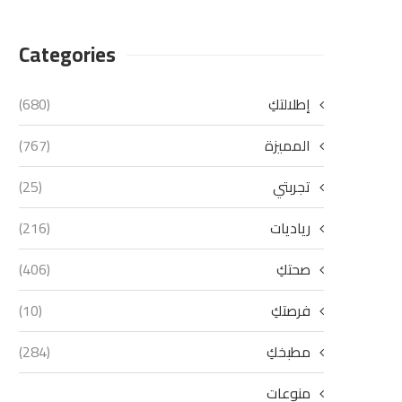
Categories
إطلالتكِ
(680)
المميزة
(767)
تجربتي
(25)
رياديات
(216)
صحتكِ
(406)
فرصتكِ
(10)
مطبخكِ
(284)
منوعات