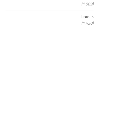
(1٬089)
ميديا
(1٬430)