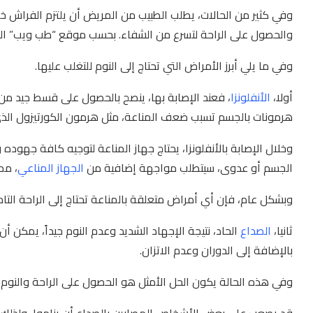
وفي كثير من الحالات، يطلب الطبيب من المريض أن يلتزم الفراش خ
والحصول على الراحة لتسرع من الشفاء. بحسب موقع “طب ويب” ا
وفي ما يلي أبرز الأمراض التي تحتاج إلى النوم للتغلب عليها.
أولا،
الأنفلونزا
، فعند الإصابة بها، ينصح بالحصول على قسط جيد من ا
هرمونات بالجسم تسبب ضعف المناعة، مثل هرمون الكورتيزول الذي يؤ
وخلال الإصابة بالأنفلونزا، يحتاج جهاز المناعة لتوجيه كافة جهوده
الجسم أو عدوى، سيتطلب مواجهة إضافية من
الجهاز المناعي
، مم
وبشكل عام، فإن أي أمراض متعلقة بالمناعة تحتاج إلى الراحة التامة
ثانيا،
الصداع
الحاد، نتيجة الإجهاد الشديد وعدم النوم جيداً، يمكن 
بالإضافة إلى الدوران وعدم الاتزان.
وفي هذه الحالة يكون الحل الأمثل هو الحصول على الراحة والنوم 
قد يصعب على بعض الأشخاص المصابين بالصداع أن يناموا، ولذلك 