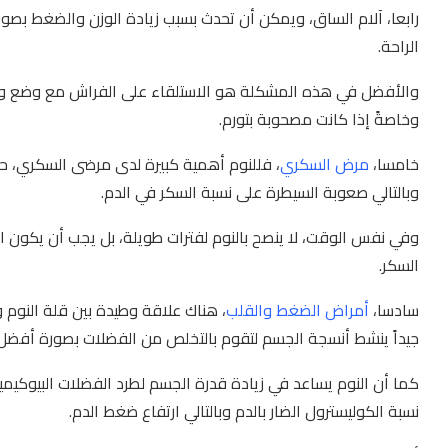
رابعا، آلام الساق، ويمكن أن تحدث بسبب زيادة الوزن والضغط بص
الراحة.
والأفضل في هذه المشكلة هو الاستلقاء على الفراش مع وضع وس
وخاصةً إذا كانت مصحوبة بتورم.
خامسا،
مرض السكري
، فللنوم أهمية كبيرة لدى مرضى السكري، حي
وبالتالي صعوبة السيطرة على نسبة السكر في الدم.
وفي نفس الوقت، لا ينصح بالنوم لفترات طويلة، بل يجب أن يكون ا
السكر.
سادسا،
أمراض الضغط والقلب
، هناك علاقة وطيدة بين قلة النوم 
جيداً ينشط أنسجة الجسم لتقوم بالتخلص من الفضلات بصورة أفضل، 
كما أن النوم يساعد في زيادة قدرة الجسم لطرد الفضلات البيوكيميا
نسبة الكوليسترول الضار بالدم وبالتالي ارتفاع ضغط الدم.