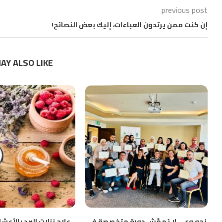
previous post
إن كنتِ ممن يرتدون العباءات، إليك بعض النصائح!
AY ALSO LIKE
نحو وعيٍ لا يُهمَّش دورة متخصصة في
علاج نزلات البرد بالأع