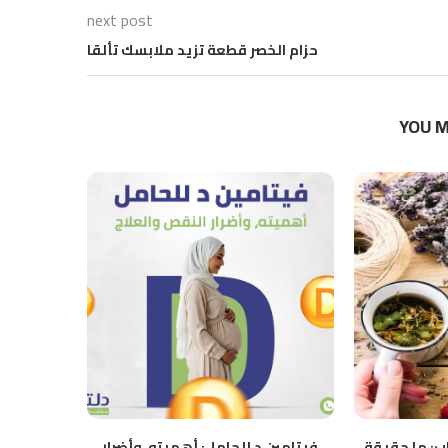
next post
حزام الخصر قطعة تزيد ملابسك تألقا
YOU M
شاب: ما حقيقة
فيتامين د للحامل: أهميته، وأضرار
تعرف على