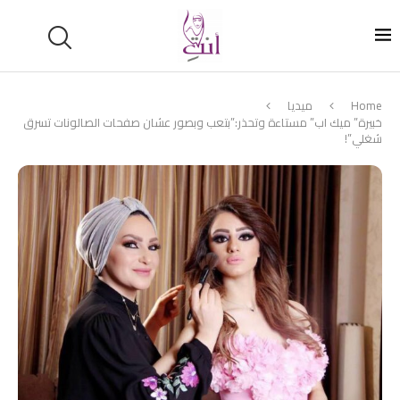
Home
ميديا
خبيرة” ميك اب” مستاءة وتحذر:”بتعب وبصور عشان صفحات الصالونات تسرق
شغلي”!