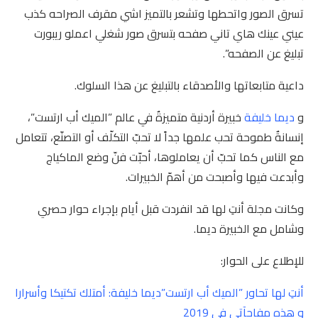
تسرق الصور واتحطها وتشعر بالتميز اشي مقرف الصراحه كذب
عيني عينك هاي تاني صفحه بتسرق صور شغلي اعملو ريبورت
تبليغ عن الصفحه”.
داعية متابعاتها والأصدقاء بالتبليغ عن هذا السلوك.
و
ديما خليفة
‬وأبدعت‭ ‬فيها‭ ‬وأصبحت‭ ‬من‭ ‬أهمّ‭ ‬الخبيرات.
وكانت مجلة أنتِ لها قد انفردت قبل أيام بإجراء حوار حصري
وشامل مع الخبيرة ديما.
للإطلاع على الحوار:
أنتِ لها تحاور ‬”الميك أب ارتست”ديما خليفة: أمتلك‭ ‬تكتيكا‭ ‬وأسرارا
و هذه مفاجآتي في 2019