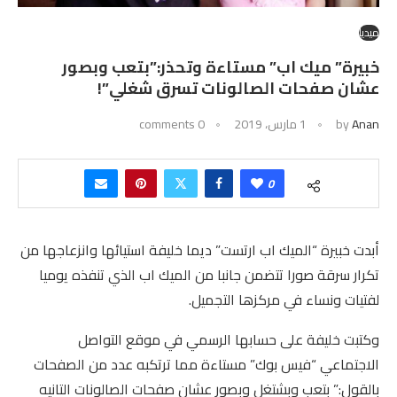
ميديا
خبيرة” ميك اب” مستاءة وتحذر:”بتعب وبصور
عشان صفحات الصالونات تسرق شغلي”!
Anan
by
1 مارس، 2019
0 comments
0
أبدت خبيرة “الميك اب ارتست” ديما خليفة استيائها وانزعاجها من
تكرار سرقة صورا تتضمن جانبا من الميك اب الذي تنفذه يوميا
لفتيات ونساء في مركزها التجميل.
وكتبت خليفة على حسابها الرسمي في موقع التواصل
الاجتماعي “فيس بوك” مستاءة مما ترتكبه عدد من الصفحات
بالقول:” بتعب وبشتغل وبصور عشان صفحات الصالونات التانيه