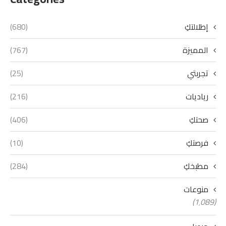
إطلالتكِ
(680)
المميزة
(767)
تجربتي
(25)
رياديات
(216)
صحتكِ
(406)
فرصتكِ
(10)
مطبخكِ
(284)
منوعات
(1٬089)