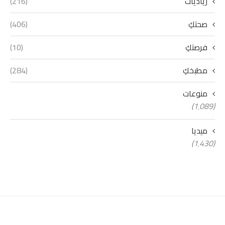
رياديات
(216)
صحتكِ
(406)
فرصتكِ
(10)
مطبخكِ
(284)
منوعات
(1٬089)
ميديا
(1٬430)