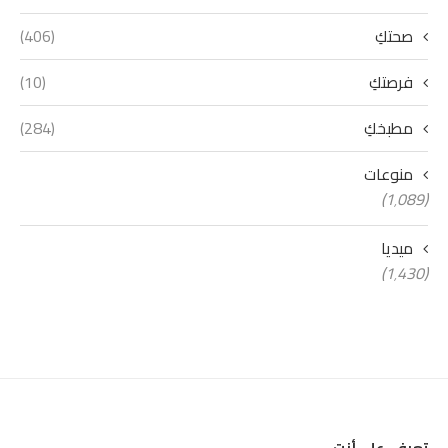
صحتكِ
(406)
فرصتكِ
(10)
مطبخكِ
(284)
منوعات
(1٬089)
ميديا
(1٬430)
تعرفي على أنتِ