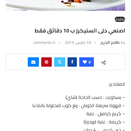
مطبخكِ
اصنعي حلى السنيكرز ب 10 دقائق فقط
by
طاقم التحرير
18 مارس، 2019
0 comments
0
المقادير:
– بسكويت : حسب الحاجة (شاي)
– قهوة سريعة الذوبان : ربع كوب (محلولة بالماء)
– كريم كراميل : علبة
– كريمة : علبة (بودرة)
– جبن كريمي : 4 حبات