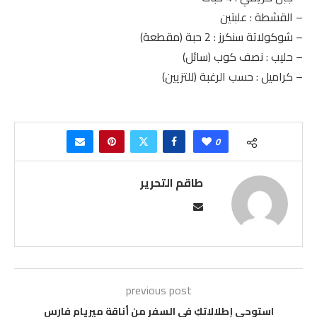
– القشطة : علبتين
– شوكولاتة سنكرز : 2 حبة (مقطعة)
– حليب : نصف كوب (سائل)
– كراميل : حسب الرغبة (للتزيين)
0
طاقم التحرير
previous post
استوحي إطلالاتكِ في السفر من أناقة ميريام فارس