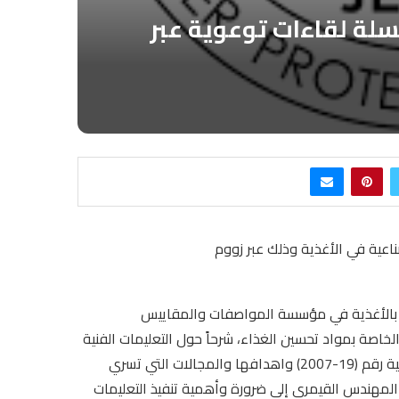
لة لقاءات توعوية عبر
ة بالأغذية في مؤسسة المواصفات والمقاييس
صة بمواد تحسين الغذاء، شرحاً حول التعليمات الفنية
الإلزامية الخاصة بالمحليات المصرح باستخدامها في المنتجات الغذائية رقم (19-2007) واهدافها والمجالات التي تسري
ر المهندس القيمري إلى ضرورة وأهمية تنفيذ التعليمات