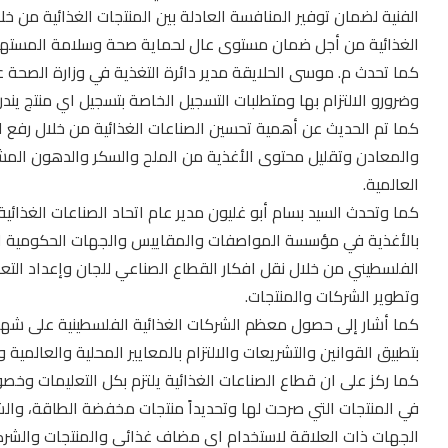
الفنية لضمان توفير المنافسة العادلة بين المنتجات الغذائية من 
الغذائية من أجل ضمان مستوى عال لحماية صحة وسلامة المستهل
كما تحدث م. موسى الحلايقة مدير دائرة التغذية في وزارة الصحة عن 
وضرورو الالتزام بها ومتطلبات التسجيل الخاصة بتسجيل اي منتج يند
كما تم الحديث عن أهمية تحسين الصناعات الغذائية من خلال رفع الق
والمعادن وتقليل محتوى الأغذية من الملح والسكر والدهون الم
العالمية.
كما وتحدث السيد بسام أبو غليون مدير عام اتحاد الصناعات الغذائ
بالأغذية في مؤسسة المواصفات والمقاييس والجهات الحكومية ال
الفلسطيني من خلال نقل افكار القطاع الصناعي للجان وإعداد ال
وتطوير الشركات والمنتجات.
كما أشار إلى حصول معظم الشركات الغذائية الفلسطينية على شهاد
بتطبيق القوانين والتشريعات والالتزام بالمعايير المحلية والعالمي
كما ركز على ان قطاع الصناعات الغذائية يلتزم بكل التعليمات وخصو
في المنتجات التي صرحت لها وتحديداً منتجات مخفضة الطاقة، وال
الجهات ذات العلاقة لاستخدام اي مضاف غذائي والمنتجات والشرك