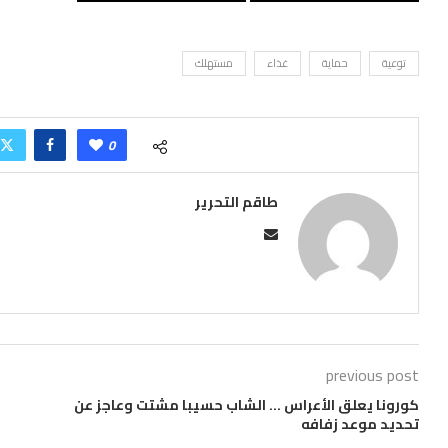
توعية
حماية
غذاء
مستهلك
0
طاقم التحرير
previous post
كورونا يعلق الأعراس … الشاب حسيبا مشتت وعاجز عن
تحديد موعد زفافه