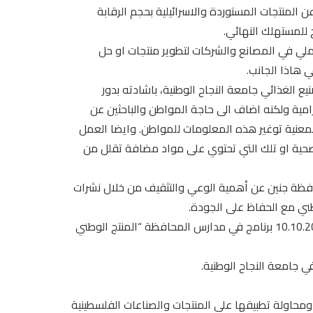
 المنتجات المستوردة والاسرائيلية بحجم الرقابة
 للمستهلك النهائي.
ملي في المصانع والشركات لتطوير منتجات او حل
 هاذا الجانب.
 الغذائي جامعة النجاح الوطنية، باشادته بدور
مية ولكنه اضاف الى حاجة المواطن والباحثين عن
عنية توغير هذه المعلومات للمواطن. وايضا العمل
لصحية او تلك التي تحتوي على مواد مضافة تقلل من
ظة جنين عن أهمية الوعي والتثقيف من خلال نشرات
طني مع الحفاظ على الجودة.
حيث أطلقت جمعية حماية المستهلك في محافظة جنين بتاريخ 10.10.2019 برنامج في مدارس المحافظة “المنتج الوطني
في جامعة النجاح الوطنية.
زيادة الوعي لقضية بطاقة البيان الخضراء (clean or green label) ومحاولة تطبيقها على المنتجات والصناعات الفلسطينية