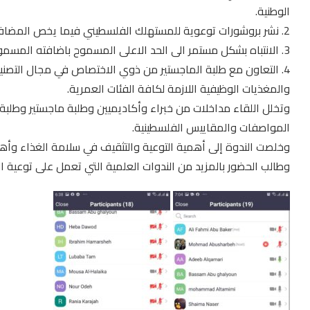
الوطنية.
2. نشر بروشورات توعوية للمستهلك الفلسطيني فيما يخص المضافات الصناعية للمنتجات الغذائية.
3. الانتباه بشكل مستمر الى الحد الاعلى المسموح باضافته المسموح باضافته من المضافات الصناعية.
4. التعاون مع طلبة الماجستير من ذوي الاختصاص في مجال التصنيع
والمغذيات الوظيفية اللازمة لكافة الفئات العمرية.
وتخلل اللقاء مداخلات من خبراء وأكاديميين وطلبة ماجستير وط
المواصفات والمقاييس الفلسطينية.
وخلصت الندوة إلى أهمية التوعية والتثقيف في سلامة الغذاء وأهمي
وطالب الحضور بالمزيد من الندوات العلمية التي تعمل على توعية