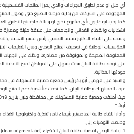
أي خلل او عدم تطبيق الاجراءات والذي يميز المنتجات الفلسطينية عن
الموجودة على الشركات من بداية مرحلة التصنيع حتى وصول المنتج
كما رحب ابو غليون بأي مشروع تخرج او رسالة ماجستير للتطبيق الع
اشكاليات والقطاع الغذائي والجامعات على علاقة متينة ومميزة في
وعقب على اللقاء الدكتور محمد التميمي رئيس قسم التغذية والتصنيع
المؤسسات الوطنية في توصيف المنتج الوطني وسن التعليمات الالزا
المعلومة الصحيحة والموثوقة من مصادرها ولذلك على الجهات الم
على توحيد بطاقة البيان بيحث يسهل على المواطن تمييز الاغذية ا
جودتها الغذائية.
والسيد علي فهمي أبو بكر رئيس جمعية حماية المستهلك في محاف
عرف المستهلك ببطاقة البيان، كما تحدث عنأهمية دعم المنتج الو
أولاً ”
وأدار اللقاء طالبة الماجستير شيماء ناصر تغذية وتكنولوجيا الغذاء 
وخلصت التوصيات إلى
1. 