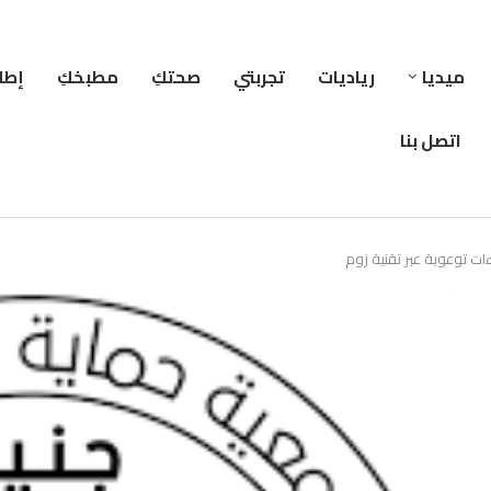
ميديا
رياديات
تجربتي
صحتكِ
مطبخكِ
إطلا
اتصل بنا
ت توعوية عبر تقنية زوم