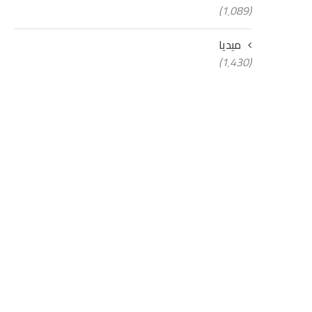
(1٬089)
ميديا
(1٬430)