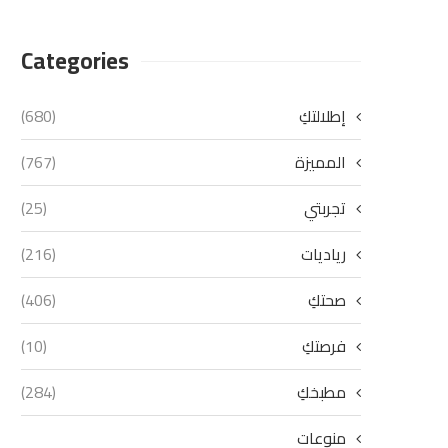
Categories
إطلالتكِ
(680)
المميزة
(767)
تجربتي
(25)
رياديات
(216)
صحتكِ
(406)
فرصتكِ
(10)
مطبخكِ
(284)
منوعات