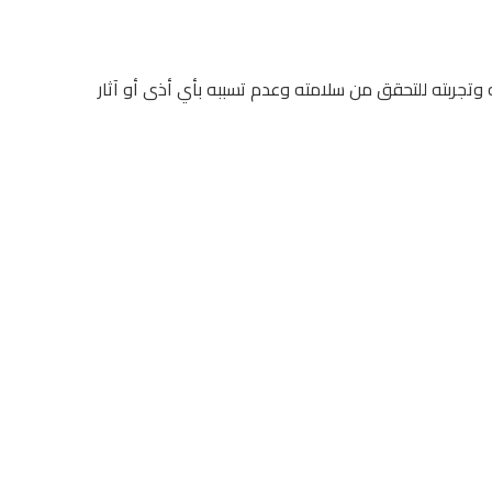
ه وتجربته للتحقق من سلامته وعدم تسببه بأي أذى أو آثار