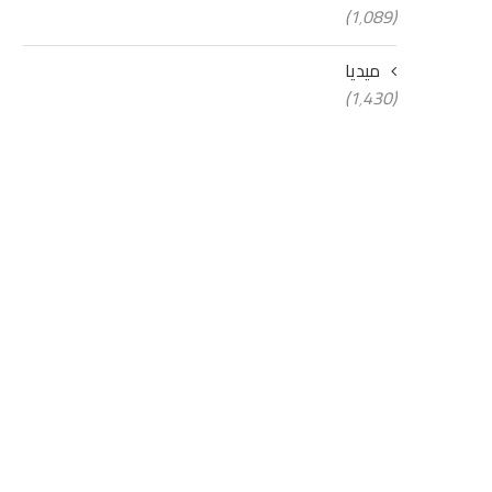
(1٬089)
ميديا
(1٬430)