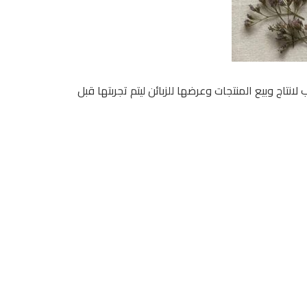
ج وبيع المنتجات وعرضها للزبائن ليتم تجربتها قبل