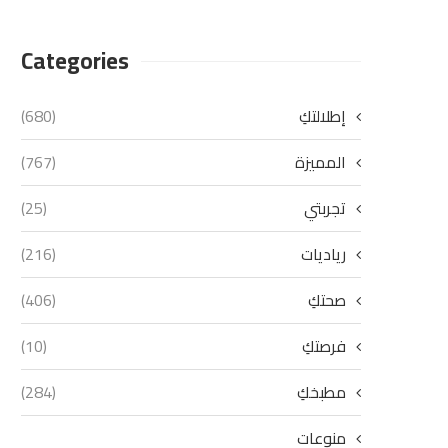
Categories
إطلالتكِ
(680)
المميزة
(767)
تجربتي
(25)
رياديات
(216)
صحتكِ
(406)
فرصتكِ
(10)
مطبخكِ
(284)
منوعات