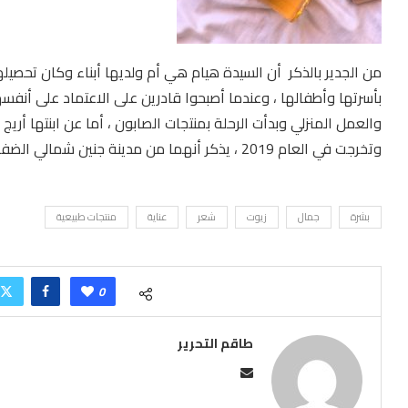
من الجدير بالذكر أن السيدة هيام هي أم ولديها أبناء وكان تحصي
بأسرتها وأطفالها ، وعندما أصبحوا قادرين على الاعتماد على أنفسه
والعمل المنزلي وبدأت الرحلة بمنتجات الصابون ، أما عن ابنتها أر
وتخرجت في العام 2019 ، يذكر أنهما من مدينة جنين شمالي الضفة الغربية .
بشرة
جمال
زيوت
شعر
عناية
منتجات طبيعية
0
طاقم التحرير