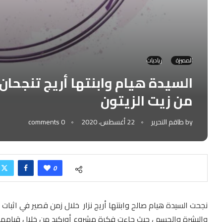
المميزة
رياديات
السيدة هيام وابنتها أريج تنجحان
من زيت الزيتون
by
طاقم التحرير
22 أغسطس، 2020
0 comments
0
نجحت السيدة هيام صالح وابنتها أريج نزار خلال زمن قصير في اثبات
والبشرة والجسم ، حيث جاءت فكرة مشروع أوركيد من خلال قيامهما