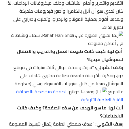
التقديم والتحرير وأمام الشاشات وخلف ميكروفانات الإذاعات، لذا
كان تحدي هو أن أنزل بالكاميرا وأصور فيديوهات متحركة
وبعدها أقوم بعملية المونتاج والإخراج، وتغلبت بإصراري على
تطرير الذات.
أ
نتِ لها: كيف كانت طبيعة العمل والتدريب والانتقال
للسوشيال ميديا؟
رهف الشولي:
“تدربت وعملت حوالي ثلاث سنوات في موقع
دوز، وفكرت بآخر سنة جامعية بصناعة محتوى هادف على
السوشال ميديا من خلال ستوريات الفيسبوك وهي (معلومة
عالسريع
) وبعدها حولتها
لصفحة متخصصة بالصحافة
الفنية العلمية التاريخية
.
أنتِ لها: ما هو الهدف من هذه الصفحة؟ وكيف كانت
الانطباعات؟
ر
هف الشولي:
“هدف صفحتي العامة يتمثل بتبسيط المعلومة