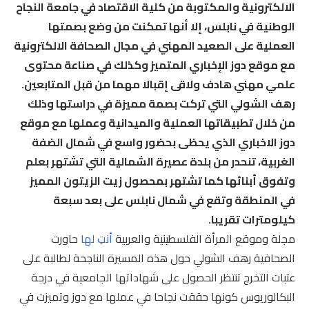
الالكترونية والمكتوبة من كلية الاقتصاد في جامعة النجاح
الوطنية في نابلس، إلا أنها تمكنت من وضع بصمتها
العملية على الصعيد المهني في مجال الصحافة الالكترونية
مع موقع دوز الإخباري المتميز وكذلك في صناعة محتوى
علمي مهني هادف ولاقى إقبالا مهما من قبل المتابعين.
رهف الشولي التي تركت بصمة مميزة في دراستها وذلك
من خلال تطبيقاتها العملية والميدانية وعملها مع موقع
دوز الاخباري الذي يحظى بحضور واسع في شمال الضفة
الغربية، تنحدر من بلدة عصيرة الشمالية التي تشتهر بعلم
وتفوق أبنائها كما تشتهر بمحصول زيت الزيتون المميز
في المنطقة وتقع في شمال نابلس على بعد سبعة
كيلومترات تقريبا.
مجلة وموقع المرأة الفلسطينية والعربية
أنتِ لها
حاورت
الصحافية رهف الشولي حول هذه المسيرة الناجحة لطالبة على
عتبات التخرج تنتظر الحصول على شهاداتها الجامعية في درجة
البكالوريوس كونها حققت نجاحا في عملها مع دوز وتميزت في