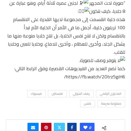
“صورة تحت المجهر
لجنين عمره ثلاثة أيام، وهو عبارة عن
8 خلايا، كيف نتكون
:
هذه خلية انقسمت إلى مجموعة لديها القدرة على الانقسام
100 تريليون خلية، أجمل ما في الأمر أن الخلية الأم تبدأ
بالانقسام ولكن لا تنتج نفس الخلايا، بل تنتج خلايا منوعة منها ما
يشكل الجلد، وأخرى للعظام ، وآخرى للدماغ، وخلايا للعين وخلايا
للقلب.
كما تضم العديد من الفيديوهات القصيرة وفق الرابط التالي:
https://fb.watch/2Otrz5giH6/
المحتوى الرقمي
رهف الشولي
فلسطين
فيسبوك
معلومة سريعة
نابلس
0