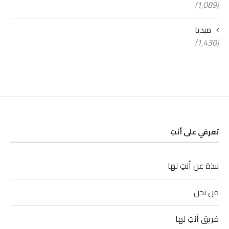
(1٬089)
ميديا
(1٬430)
تعرفي على أنتِ
نبذة عن أنتِ لها
من نحن
فريق أنتِ لها