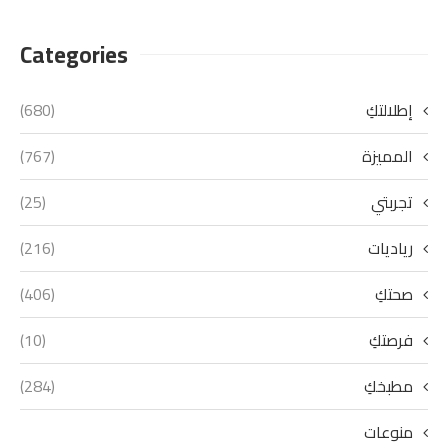
Categories
إطلالتكِ
(680)
المميزة
(767)
تجربتي
(25)
رياديات
(216)
صحتكِ
(406)
فرصتكِ
(10)
مطبخكِ
(284)
منوعات