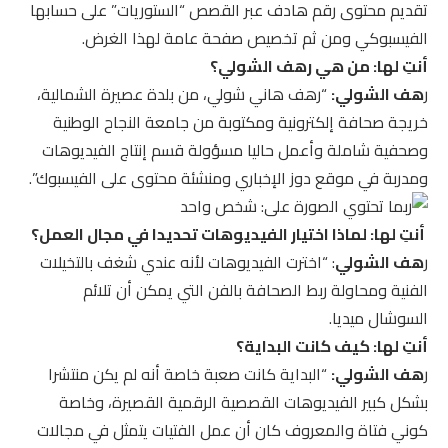
تقديم محتوى رقم هادف عبر القصص “الستوريات” على حسابها
الفيسبوكي ومن ثم تخصيص صفحة عامة لهذا الغرض.
أنتِ لها: من هي رهف الشولي؟
ر
هف الشولي:
“رهف هاني شولي، من بلدة عصيرة الشمالية،
خريجة صحافة إلكترونية ومكتوبة من جامعة النجاح الوطنية
وصحفية شاملة وأعمل حاليا مسؤولة قسم إنتاج الفيديوهات
ومدربة في موقع دوز الإخباري ومنشئة محتوى على الفيسبوك”.
أنتِ لها: لماذا اختيار الفيديوهات تحديدا في مجال العمل؟
ر
هف الشولي
: “اخترت الفيديوهات لأنه عندي شغف بالتخيلات
الفنية ومحاولة ربط الصحافة بالفن التي يمكن أن تلائم
السوشال ميديا.
أنتِ لها: كيف كانت البداية؟
ر
هف الشولي:
“البداية كانت صعبة خاصة أنه لم يكن منتشرا
بشكل كبير الفيديوهات القصصية الرقمية القصيرة، وخاصة
كوني فتاة والمعروف كان أن عمل الفتيات يتمثل في مجالات