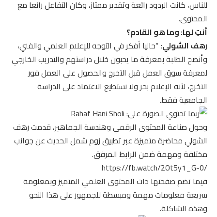
للناس، كانت الردود رائعة وتقدير ممتاز، وكان التفاعل رائعا مع
المحتوى.
أنتِ لها: وما هو القادم؟
ر
هف الشولي:
“حاليا أفكر في التوجه للإعلام العلمي والفني،
وأنصح الطلبة بمعرفة ما يحبون خلال دراستهم والتدريب الخارجي
لمعرفة سوق العمل قبل التخرج والحصول على العمل فور
التخرج، لأنه الإعلام بحر ولا نستطيع الاعتماد على الدراسة
الجامعية فقط.
وحول صناعة المحتوى الرقمي وهندسة الجماهير، قدمت رهف
الشولي محاضرة متميزة عبر تطبيق زوم شمل الحديث عن جوانب
مختلفة ومهمة ضمن الرابط المرفق.
https://fb.watch/2Ot5y1_G-0/
فيما تضم صفحتها ذات المحتوى العلمي المتميز وبمعلومة
سريعة معلومات مهمة ومبسطة للجمهور على هذا النحو
وهذه الشاكلة.