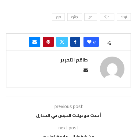
ابداع
امرأة
تميز
جائزة
فوز
0
طاقم التحرير
previous post
أحدث موديلات الجبس في المنازل
next post
من فكرة إلى علامة تجارية