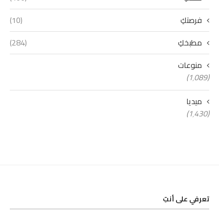
فرصتكِ
(10)
مطبخكِ
(284)
منوعات
(1٬089)
ميديا
(1٬430)
تعرفي على أنتِ