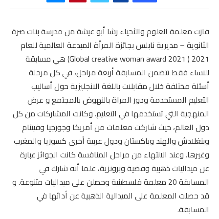
فازت معلمة العلوم والأحياء رشا أبو عيشة من مدرسة بنات صرة
الثانوية – مديرية نابلس بجائزة المرأة المبدعة العالمية للعام
2021 ( Global creative woman award 2021) هي مسابقة
للنساء فقط تتضمن المسابقة أربعة مراحل، في كل مرحلة
أسئلة مختلفة خلال مقابلات باللغة الانجليزية حول أساليب
التعليم المستخدمة ودور المراة بالنهوض بالمجتمع و عرض
المنهجية التي تستخدمها في التعليم. وكانت المشاركات من كل
دول العالم، حيث شاركت معلمات من أمريكا وجورجيا وفيتنام
وبنغلادش والهند وباكستان ودول عربية أخرى كسوريا والمغرب
وغيرها. وعند الانتهاء من مراحل المنافسة كانت الجوائز عبارة
عن ميداليات ذهبية وفضية وبرونزية، علما أنه شارك في
المسابقة 20 معلمة فلسطينية وحصلن على ميداليات متنوعة. و
قد حصلت المعلمة على الميدالية الذهبية عن أدائها في
المسابقة.