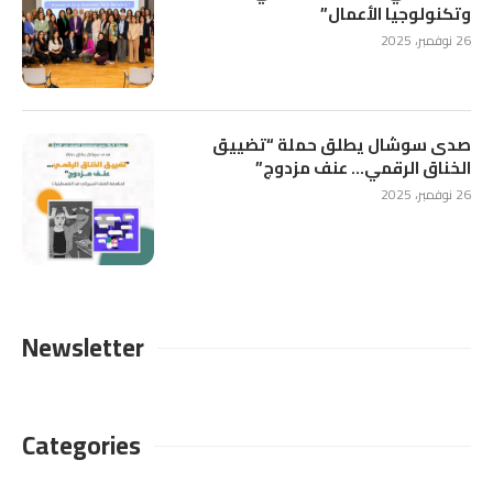
وتكنولوجيا الأعمال”
26 نوفمبر، 2025
صدى سوشال يطلق حملة “تضييق
الخناق الرقمي… عنف مزدوج”
26 نوفمبر، 2025
Newsletter
Categories