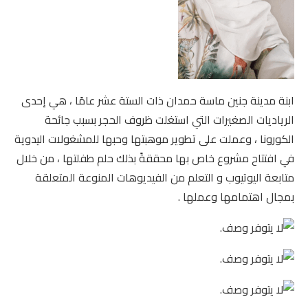
ابنة مدينة جنين ماسة حمدان ذات الستة عشر عامًا ، هي إحدى
الرياديات الصغيرات التي استغلت ظروف الحجر بسبب جائحة
الكورونا ، وعملت على تطوير موهبتها وحبها للمشغولات اليدوية
في افتتاح مشروع خاص بها محققةً بذلك حلم طفلتها ، من خلال
متابعة اليوتيوب و التعلم من الفيديوهات المنوعة المتعلقة
بمجال اهتمامها وعملها .