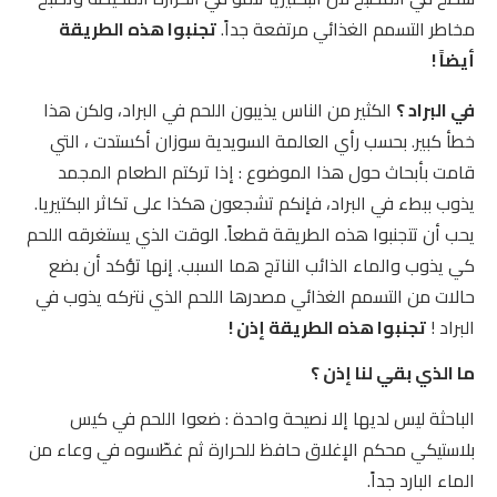
مخاطر التسمم الغذائي مرتفعة جداً.
تجنبوا هذه الطريقة
أيضاً !
في البراد ؟
الكثير من الناس يذيبون اللحم في البراد، ولكن هذا
خطأ كبير. بحسب رأي العالمة السويدية سوزان أكستدت ، التي
قامت بأبحاث حول هذا الموضوع : إذا تركتم الطعام المجمد
يذوب ببطء في البراد، فإنكم تشجعون هكذا على تكاثر البكتيريا.
يحب أن تتجنبوا هذه الطريقة قطعاً. الوقت الذي يستغرقه اللحم
كي يذوب والماء الذائب الناتج هما السبب. إنها تؤكد أن بضع
حالات من التسمم الغذائي مصدرها اللحم الذي نتركه يذوب في
البراد !
تجنبوا هذه الطريقة إذن !
ما الذي بقي لنا إذن ؟
الباحثة ليس لديها إلا نصيحة واحدة : ضعوا اللحم في كيس
بلاستيكي محكم الإغلاق حافظ للحرارة ثم غطّسوه في وعاء من
الماء البارد جداً.