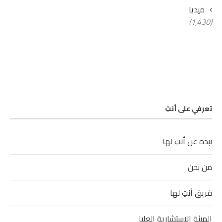
ميديا
(1٬430)
تعرفي على أنتِ
نبذة عن أنتِ لها
من نحن
فريق أنتِ لها
الهيئة الاستشارية العليا