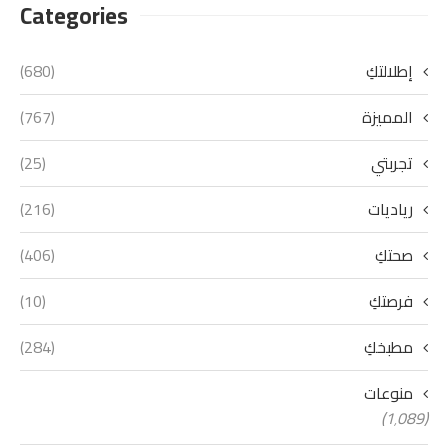
Categories
إطلالتكِ
(680)
المميزة
(767)
تجربتي
(25)
رياديات
(216)
صحتكِ
(406)
فرصتكِ
(10)
مطبخكِ
(284)
منوعات
(1٬089)