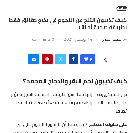
مطبخكِ
كيف تذيبون الثلج عن اللحوم في بضع دقائق فقط
بطريقة صحية آمنة !
by
طاقم التحرير
14 نوفمبر، 2021
0 comments
0
كيف تذيبون لحم البقر والدجاج المجمد ؟
في المايكرويف ؟ إنها حقاً أسوأ طريقة : الصدمة الحرارية تؤثر
على ملمس اللحم وطعمه، وتجعله قطعاً صغيرة.
تجنبوها
تماماً!
على طاولة المطبخ ؟
يجب حقاً أن لا تذيبوا اللحوم على أي
سطح في المطبخ لأن البكتيريا تنمو في الحرارة المحيطة وتصبح