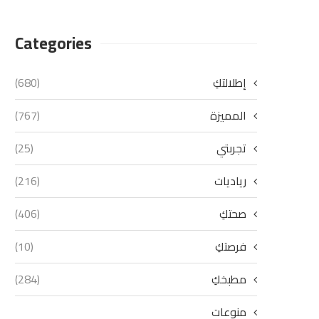
Categories
إطلالتكِ
(680)
المميزة
(767)
تجربتي
(25)
رياديات
(216)
صحتكِ
(406)
فرصتكِ
(10)
مطبخكِ
(284)
منوعات