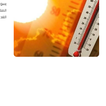
يسود 
المنا
الغد 