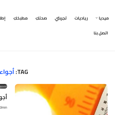
ميديا
رياديات
تجربتي
صحتكِ
مطبخكِ
إطلا
اتصل بنا
TAG:
أجواء 
المميزة
أجو
dmin