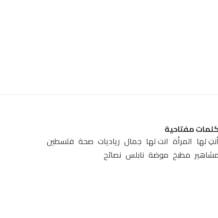
لمات مفتاحية
نتِ لها
المرأة
انت لها
جمال
رياديات
صحة
فلسطين
شاهير
مطبخ
موضة
نابلس
نصائح