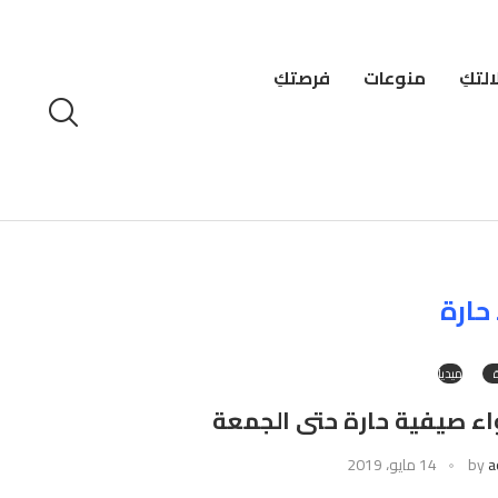
لتكِ
منوعات
فرصتكِ
حارة
ميديا
اء صيفية حارة حتى الجمعة
a
by
14 مايو، 2019