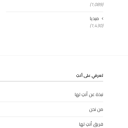
(1٬089)
ميديا
(1٬430)
تعرفي على أنتِ
نبذة عن أنتِ لها
من نحن
فريق أنتِ لها