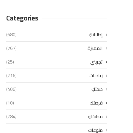
Categories
إطلالتكِ
(680)
المميزة
(767)
تجربتي
(25)
رياديات
(216)
صحتكِ
(406)
فرصتكِ
(10)
مطبخكِ
(284)
منوعات