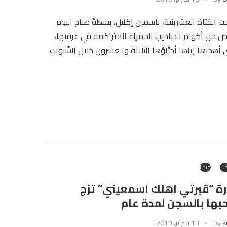
ت الفتاة العشرينية، ياسمين إكليل، بسطةً صباح اليوم
ص من أكوام الدباديب الحمراء المتراكمة في غرفتها،
 أهداها إياها أحبِّاؤها الثلاثة والعشرون خلال السَّنوات
ميديا
رة “قبرتي اهلك اسمعيني” تزج
بها بالسجن لمدة عام
a
by
13 فبراير، 2019