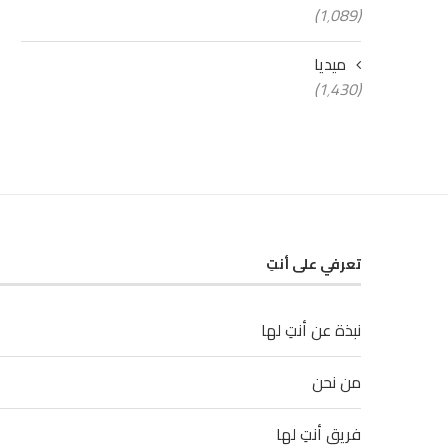
(1٬089)
ميديا
(1٬430)
تعرفي على أنتِ
نبذة عن أنتِ لها
من نحن
فريق أنتِ لها