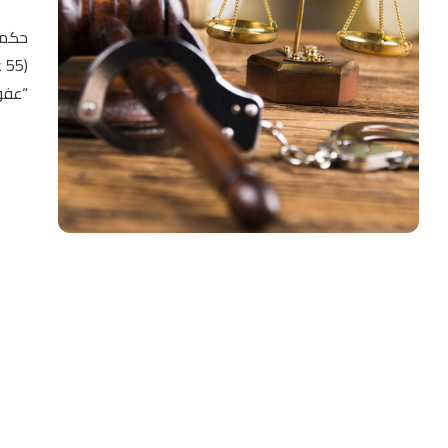
حكمت
(
“عفو