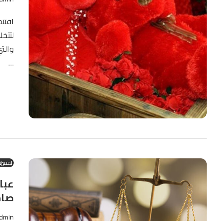
افتتح
لتتخل
والتي
…
المميزة
عبا
صاح
dmin