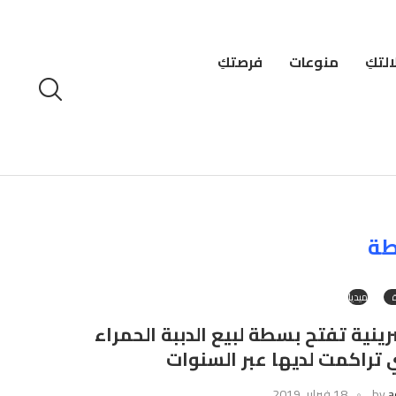
لتكِ
منوعات
فرصتكِ
ة
ميديا
ينية تفتح بسطة لبيع الدببة الحمراء
ي تراكمت لديها عبر السنوات
a
by
18 فبراير، 2019