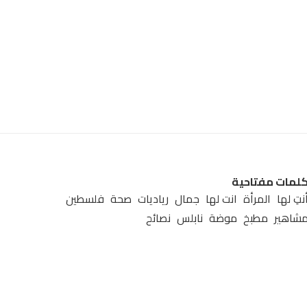
لمات مفتاحية
نتِ لها
المرأة
انت لها
جمال
رياديات
صحة
فلسطين
شاهير
مطبخ
موضة
نابلس
نصائح