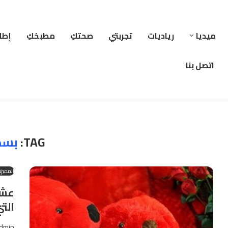
ميديا
رياديات
تجربتي
صحتكِ
مطبخكِ
إطلا
اتصل بنا
TAG:
بسط
المميزة
عشر
الت
dmin