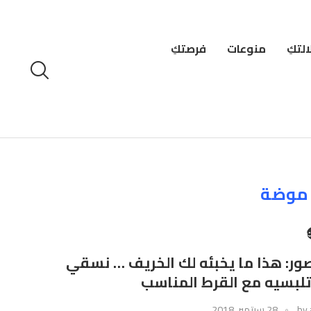
لتكِ
منوعات
فرصتكِ
موضة
ِ
صور: هذا ما يخبئه لك الخريف … نسقي
تلبسيه مع القرط المناسب
by
28 سبتمبر، 2018