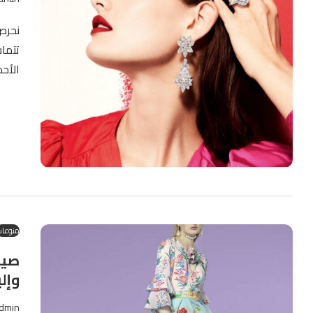
نحرص 
تتما
الأح
منوعا
صيح
وإل
dmin