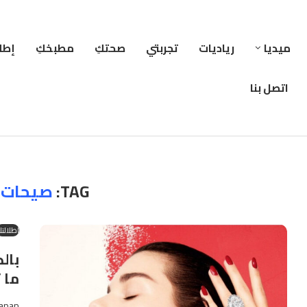
ميديا
رياديات
تجربتي
صحتكِ
مطبخكِ
إطلا
اتصل بنا
TAG:
صيحات 
إطلالتك
بال
ما 
anan