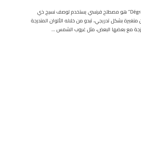
“Dégradé” هو مصطلح فرنسي يستخدم لوصف نسيج ذي
 متغيرة بشكل تدريجي، تبدو من خلاله الألوان المتدرجة
جة مع بعضها البعض، مثل غروب الشمس …