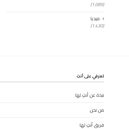
(1٬089)
ميديا
(1٬430)
تعرفي على أنتِ
نبذة عن أنتِ لها
من نحن
فريق أنتِ لها