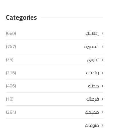
Categories
إطلالتكِ
(680)
المميزة
(767)
تجربتي
(25)
رياديات
(216)
صحتكِ
(406)
فرصتكِ
(10)
مطبخكِ
(284)
منوعات