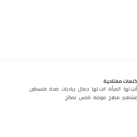
لمات مفتاحية
نتِ لها
المرأة
انت لها
جمال
رياديات
صحة
فلسطين
شاهير
مطبخ
موضة
نابلس
نصائح