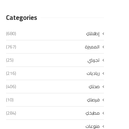
Categories
إطلالتكِ
(680)
المميزة
(767)
تجربتي
(25)
رياديات
(216)
صحتكِ
(406)
فرصتكِ
(10)
مطبخكِ
(284)
منوعات