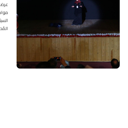
عرضت
مواج
السيئ
المُح