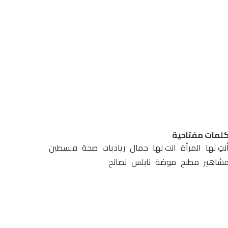
لمات مفتاحية
نتِ لها
المرأة
انت لها
جمال
رياديات
صحة
فلسطين
شاهير
مطبخ
موضة
نابلس
نصائح