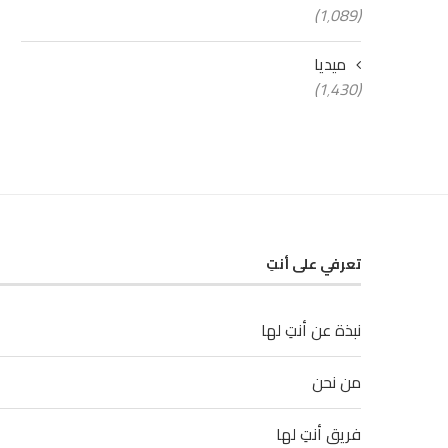
(1٬089)
ميديا
(1٬430)
تعرفي على أنتِ
نبذة عن أنتِ لها
من نحن
فريق أنتِ لها