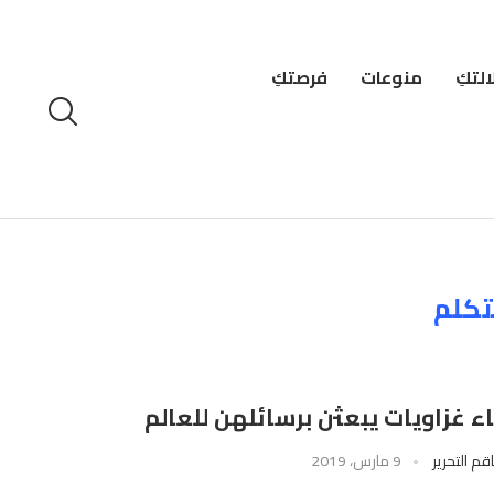
لتكِ
منوعات
فرصتكِ
كلم
ء غزاويات يبعثن برسائلهن للعالم
قم التحرير
9 مارس، 2019