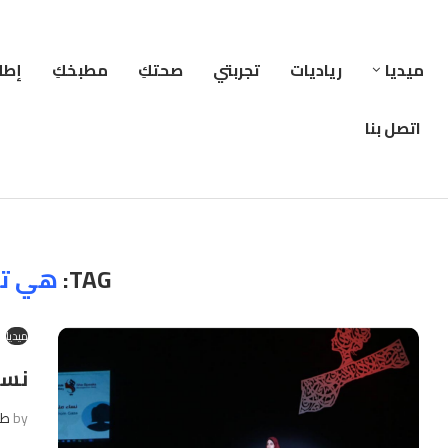
ميديا
رياديات
تجربتي
صحتكِ
مطبخكِ
إطلا
اتصل بنا
TAG:
هي تت
ميديا
نسا
by
طا