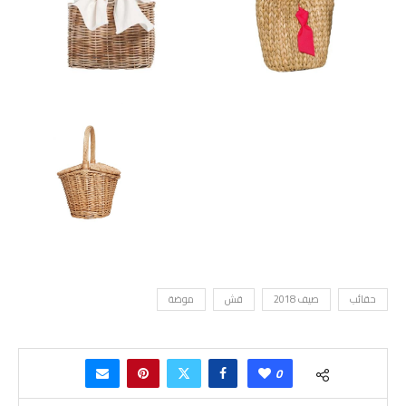
حقائب
صيف 2018
قش
موضة
0