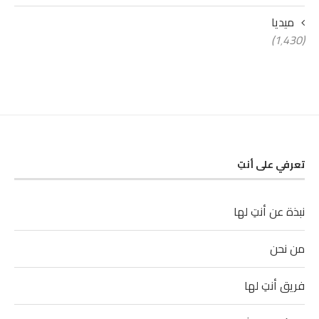
ميديا
(1٬430)
تعرفي على أنتِ
نبذة عن أنتِ لها
من نحن
فريق أنتِ لها