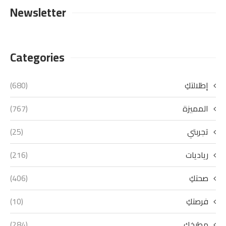
Newsletter
Categories
إطلالتكِ
(680)
المميزة
(767)
تجربتي
(25)
رياديات
(216)
صحتكِ
(406)
فرصتكِ
(10)
مطبخكِ
(284)