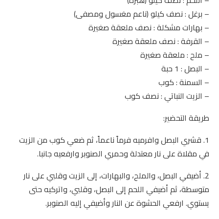
– اللحم : نصف كيلو (هبرة)
– برغل : نصف كيلو (ناعم مغسول ومصفى)
– بهارات مشكلة : نصف ملعقة صغيرة
– القرفة : نصف ملعقة صغيرة
– ملح : ملعقة صغيرة
– البصل : 1 حبة
– السمنة : كوب
– الزيت النباتي : نصف كوب
طريقة التحضير:
1. قشري البصل وافرميه فرماً ناعماً، ثم ضعي كوب من الزيت
في مقلاة على نار معتدلة وحمري الصنوبر وارفعيه جانبا.
2. أضيفي البصل، والملح، والبهارات، إلى الزيت وقلبي على نار
متوسطة، ثم أضيفي اللحم إلى البصل، وقلبي، واتركيه حتى
يستوي. ارفعي الحشوة عن النار وأضيفي إليه الصنوبر.