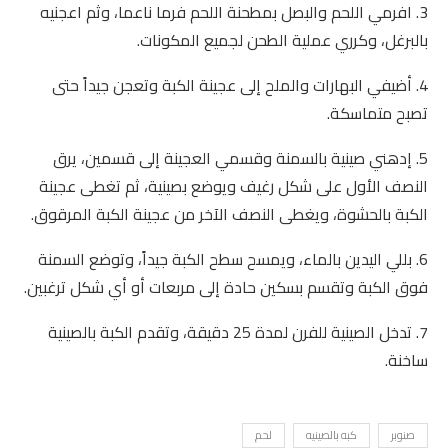
3. افرمي اللحم والبصل بمطحنة اللحم فرما ناعما، وثم اعجنيه
بالبرغل، وكرري عملية الطحن لجميع المكونات.
4. أضيفي البهارات والملح إلى عجينة الكبة وتعجن جيداً حتى
تصبح متماسكة.
5. إدهني صينية بالسمنة وقسمي العجينة إلى قسمين، يرق
النصف الأول على شكل رغيف ويوضع بصينية، ثم تغطى عجينة
الكبة بالحشوة، ويغطى النصف الآخر من عجينة الكبة المرقوق.
6. بللي اليدين بالماء، ويمسح سطح الكبة جيداً، وتوضع السمنة
فوق الكبة وتقسم بسكين حادة إلى مربعات أو أي شكل ترغبين.
7. تدخل الصينية للفرن لمدة 25 دقيقة، وتقدم الكبة بالصينية
ساخنة.
صنوبر
كبه بالصينيه
لحم