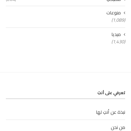
منوعات
(1٬089)
ميديا
(1٬430)
تعرفي على أنتِ
نبذة عن أنتِ لها
من نحن