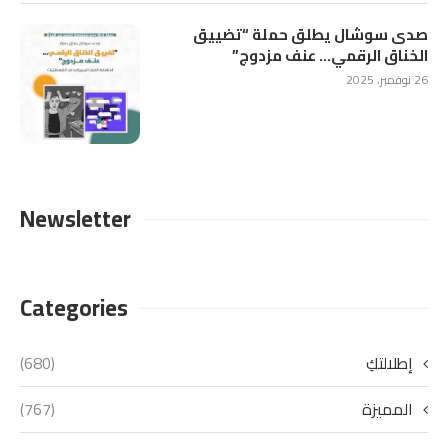
صدى سوشال يطلق حملة “تضييق
الخناق الرقمي… عنف مزدوج”
26 نوفمبر، 2025
Newsletter
Categories
إطلالتكِ
(680)
المميزة
(767)