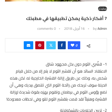
مطبخكِ
7 أفكار ذكية يمكن تطبيقها في مطبخك
Admin
by
16 أبريل، 2018
0 comments
0
1- قشّري الثوم دون بذل مجهود شاق
الاعتقاد السائد هو أن تقشير الثوم لا يتم إلا من خلال قيام
شخص به، وذلك عن طريق إزالة القشرة الخارجية له. لكن هذه
الحيلة سوف تريحك من رائحة الثوم التي تلتصق بيديك وهي أن
تضع رؤوس الثوم في برطمان وتقوم بهزه بقوة شديدة لإزالة
القشرة وهنيئاً لقد قمت بتقشير الثوم للتو وفي لحظات معدودة!
2- تزيين الحلويات بالشيكولاتة