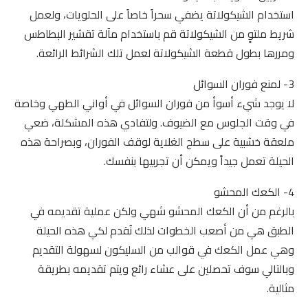
استخدام الشيكولاتة يضفي سحراً خاصاً على الحلويات، ولعمل
شريط ملتوٍ من الشيكولاتة قم باستخدام مآلة تقشير البطاطس
ومررها بطول قطعة الشيكولاتة لعمل تلك الشرائط الرائعة.
3- لمنع فوران السوائل
لا يوجد شيء أسوأ من فوران السوائل في أواني الطهي وخاصة
في وقت الجلوس مع الضيوف. ولتفادي هذه المشكلة، ضعي
ملعقة خشبية على سطح الغلاية لوقف الفوران، وبصراحة هذه
الحيلة تعمل جيداً ويمكن أن تجربيها بنفسك.
4- الكعك المحشو
بالرغم من أن الكعك المحشو شهي ولكن عملية تقديمه في
الطبق هي من أصعب الخطوات لذلك نُقدم لكي هذه الحيلة
وهي عمل الكعك في قوالب من السليكون لسهولة التقديم
وبالتالي سوف تحصلين على عشاء رائع ويتم تقديمه بطريقة
مثالية.