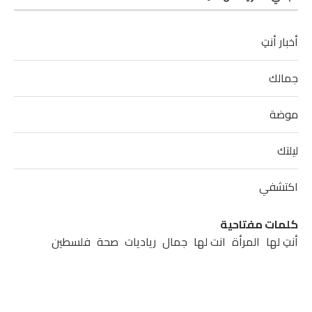
أخبار أنتِ
جمالك
موضة
ليلتك
اكتشفي
كلمات مفتاحية
أنتِ لها
المرأة
انت لها
جمال
رياديات
صحة
فلسطين
مشاهير
مطبخ
موضة
نابلس
نصائح