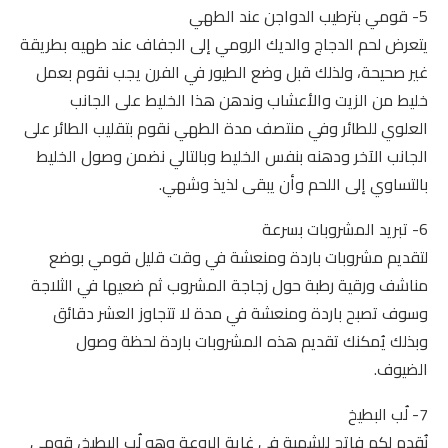
5- قومي بترطيب الدواجن عند الطهي
يتعرض لحم الدجاج والديك الرومي إلى الجفاف عند طهيه بطريقة
غير صحيحة، ولذلك قبل وضع الطيور في الفرن يجب نقوم بعمل
خليط من الزيت والأعشاب وندهن هذا الخليط على الجانب
العلوي للطائر وفي منتصف مدة الطهي نقوم بتقليب الطائر على
الجانب الآخر ودهنه بنفس الخليط وبالتالي نضمن وصول الخليط
بالتساوي إلى اللحم وأن يبقى لذيذ وشهي.
6- تبريد المشروبات بسرعة
لتقديم مشروبات باردة ومنعشة في وقت قليل قومي بوضع
مناشف ورقية رطبة حول زجاجة المشروب ثم ضعيها في الثلاجة
وسوف تصبح باردة ومنعشة في مدة لا تتجاوز العشر دقائق
وبذلك يُمكنك تقديم هذه المشروبات باردة لحظة وصول
الضيوف.
7- لُب البطيخ
نُقدم لكم فاتح للشهية في غاية الروعة وهو لُب البطيخ، قومي