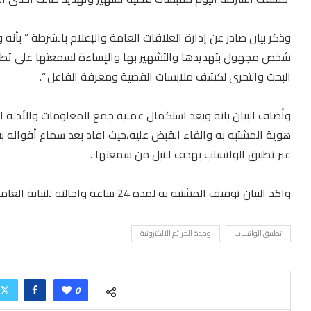
وذكر بيان صادر عن إدارة العلاقات العامة والإعلام بالشرطة ” بأن
شخص مجهول بتهديدها والتشهير بها والإساءة لسمعتها على تطبيق 
البحث والتحري لكشف ملابسات القضية ومعرفة الفاعل “.
وأضاف البيان بانه وبعد استكمال عملية جمع المعلومات والأدلة الا
هوية المشتبه به والقاء القبض عليه،حيث افاد بعد سماع أقواله ب
عبر تطبيق الواتساب بهدف النيل من سمعتها .
واكد البيان توقيف المشتبه به لمدة 24 ساعة واحالته للنيابة العامة لاستكمال الإجراءات القانونية بحقه حسب الأصول.
تطبيق الواتساب
وحدة الجرائم الالكترونية
0