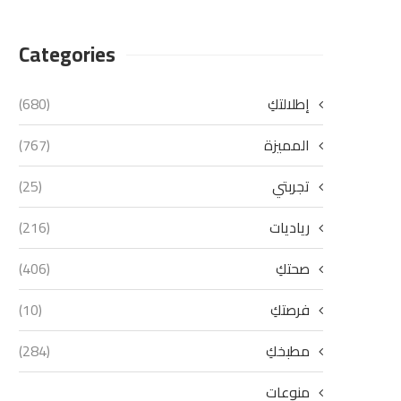
Categories
إطلالتكِ
(680)
المميزة
(767)
تجربتي
(25)
رياديات
(216)
صحتكِ
(406)
فرصتكِ
(10)
مطبخكِ
(284)
منوعات