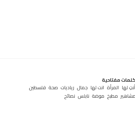
لمات مفتاحية
نتِ لها
المرأة
انت لها
جمال
رياديات
صحة
فلسطين
شاهير
مطبخ
موضة
نابلس
نصائح