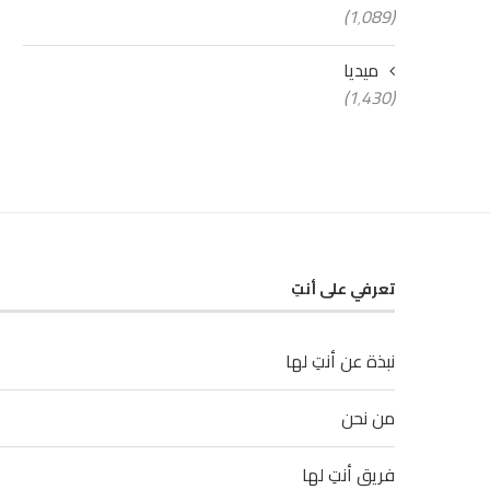
(1٬089)
ميديا
(1٬430)
تعرفي على أنتِ
نبذة عن أنتِ لها
من نحن
فريق أنتِ لها