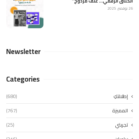
الخناق الرقمي… عنف مزدوج”
26 نوفمبر، 2025
Newsletter
Categories
إطلالتكِ
(680)
المميزة
(767)
تجربتي
(25)