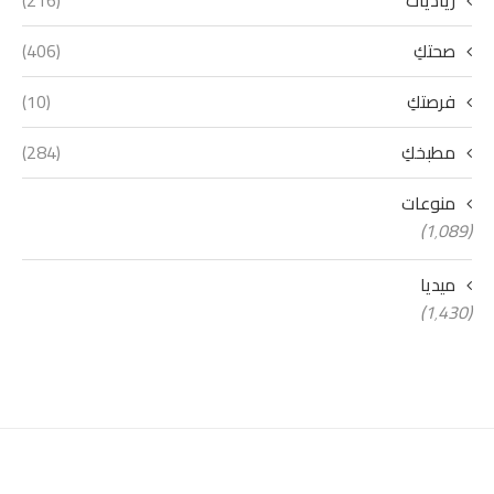
رياديات
(216)
صحتكِ
(406)
فرصتكِ
(10)
مطبخكِ
(284)
منوعات
(1٬089)
ميديا
(1٬430)