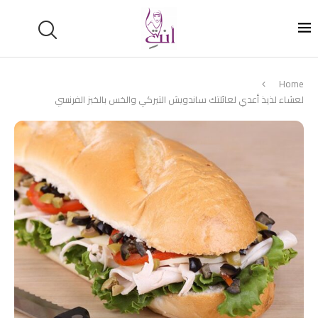
Home
لعشاء لذيذ أعدي لعائلتك ساندويش التيركي والخس بالخبز الفرنسي