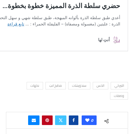
التيركي
الخس
سندويشات
مطبخ انتِ
نكهات
وصفات
0