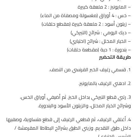
– المايونيز : 2 ملعقة كبيرة
– خس : 4 أوراق (مغسولة ومصفاة من الماء)
– زيتون أسود : 2 ملعقة كبيرة (مقطع حلقات)
– ديك الرومي : شرائح (التيركي)
– الخيار المخلل : شرائح (اختياري)
– بندورة : 1 حبة (مقطعة حلقات)
طريقة التحضير
1. قسمي رغيف الخبر الفرنسي من النصف.
2. ادهني الرغيف بالمايونير.
3. رتبي قطع التيركي بداخل الخبز. ثم أضيفي أوراق الخس،
وشرائح الخيار المخلل، والزيتون الأسود والبندورة.
4. أغلقي الرغيف، ثم قطعي الرغيف إلى قطع متساوية، وصفيها
داخل طبق التقديم. وزيني الطبق بشرائح البطاطا المقرمشة /
الشيبس (اختياري).