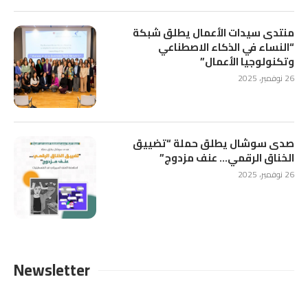
منتدى سيدات الأعمال يطلق شبكة
“النساء في الذكاء الاصطناعي
وتكنولوجيا الأعمال”
26 نوفمبر، 2025
صدى سوشال يطلق حملة “تضييق
الخناق الرقمي… عنف مزدوج”
26 نوفمبر، 2025
Newsletter