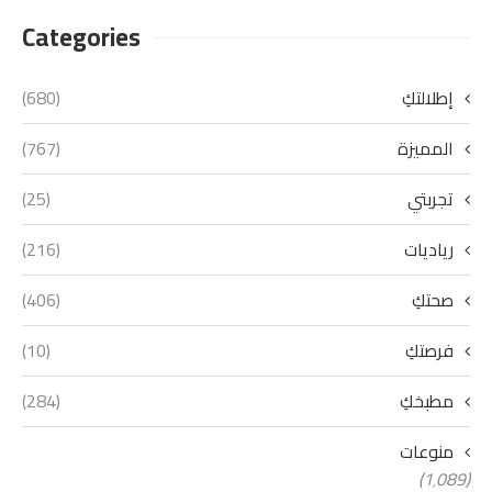
Categories
إطلالتكِ
(680)
المميزة
(767)
تجربتي
(25)
رياديات
(216)
صحتكِ
(406)
فرصتكِ
(10)
مطبخكِ
(284)
منوعات
(1٬089)