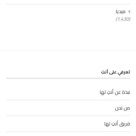
ميديا
(1٬430)
تعرفي على أنتِ
نبذة عن أنتِ لها
من نحن
فريق أنتِ لها