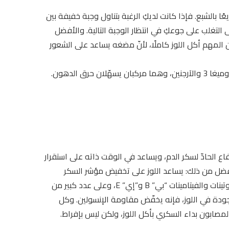
ا بالشبع. فإذا كانت لديكِ الرغبة بتناول وجبة خفيفة بين
التغلب على جوعكِ في انتظار الوجبة التالية. والأفضل
ن المهم أكل اللوز كاملًا، لأنّ مضغه يساعد على الشعور
رق الدهون.
فاع الحادّ لسكر الدم، ويساعد في الوقت ذاته على استقرار
أفضل من ذلك: يساعد اللوز على تخفيض مؤشر السكر
للوجبة! والسبب هو غناه بالألياف، ولكن أيضًا بسبب محتواه من البروتينات والفيتامينات “بي” B و”إي” E، وعلى عدد كبير من
ودة في اللوز، فإنه يخفّض مقاومة الإنسولين. وكل
صابون بداء السكري بأكل اللوز، ولكن ليس بإفراط.