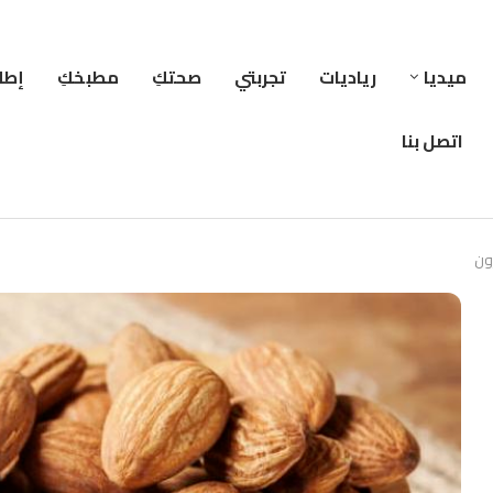
ميديا
رياديات
تجربتي
صحتكِ
مطبخكِ
إطلا
اتصل بنا
رون