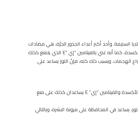
ايا السليمة. وأحد أكبر أعداء الجذور الحرّة، هي مضادات
الأكسدة التي تحاربها وتجعلها تختفي. واللوز غني جدًّا بمضادات الأكسدة، كما أنه غني بالفيتامين “إي “E الذي يتمتع كذلك
ع الهجمات. وبسبب ذلك كله، فإنّ اللوز يساعد على
بمهاجمة الجذور الحرّة وحماية أجسامنا من تأثيرها، فإنّ مضادات الأكسدة والفيتامين “إي” E يساعدان كذلك على منع
موجود أيضًا في تركيبة اللوز، يساعد في المحافظة على مرونة البشرة، وبالتالي