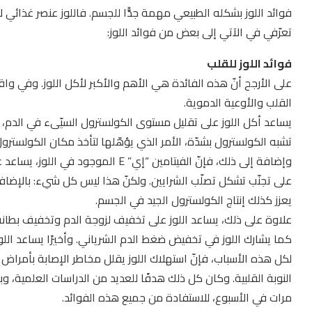
فوائد اللوز بشكله الطبيعي مهمة جدًّا للجسم. فاللوز عنصر غذائي لا
تعرّفي في الآتي إلى بعض من فوائد اللوز:
فوائد اللوز للقلب
على الأرجح أنّ هذه الفائدة هي الأهم والأكبر لأكل اللوز. وفي واق
القلب والأوعية الدموية.
يساعد أكل اللوز على تقليل مستوى الكولسترول السيّىء في الدم، 
تشبه الكولسترول بشدّة، الأمر الذي يؤهّلها لتأخذ مكان الكولسترو
وإضافة إلى ذلك، فإنّ الفيتامين “إي” E
على تجنّب تشكل تصلّب الشرايين. ولكنّ هذا ليس كل شيء: بالإضافة 
يعزز كذلك إنتاج الكولسترول الجيد في الجسم.
علاوة على ذلك، يساعد اللوز على تخفيف لزوجة الدم وتخفيف بطانة 
كما يشارك اللوز في تخفيض ضغط الدم الشرياني. وأخيرًا يساعد اللو
لكل هذه الأسباب، فإنّ استهلاك اللوز يقلل مخاطر الإصابة بأمراض 
النوبة القلبية. وكان كل ذلك هدفًا للعديد من الدراسات العلمية، 
مرات في الأسبوع، للاستفادة من جميع هذه الفوائد.