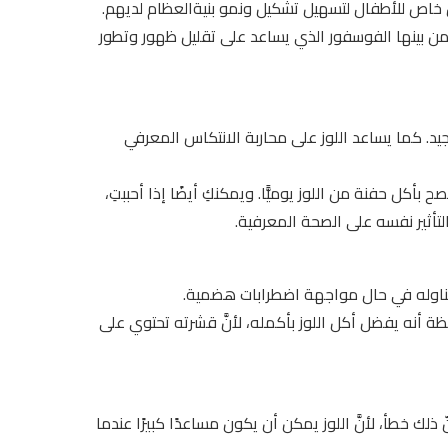
شكل خاص للأطفال لتسهيل تشكيل ونمو بنيةالعظام لديهم.
من بينها الفوسفور الذي يساعد على تقليل ظهور وتطور
د. كما يساعد اللوز على محاربة الانتكاس المعرفي
 بأكل حفنة من اللوز يوميًّا. ويمكنكِ أيضًا إذا أحببتِ،
التأثير نفسه على الصحة المعرفية.
صح بتناوله في حال مواجهة اضطرابات هضمية.
من اللوز. وتجدر الملاحظة أنه يفضل أكل اللوز بأكمله، لأنَّ قشرته تحتوي على
 أنّ ذلك خطأ، لأنَّ اللوز يمكن أن يكون مساعدًا كبيرًا عندما