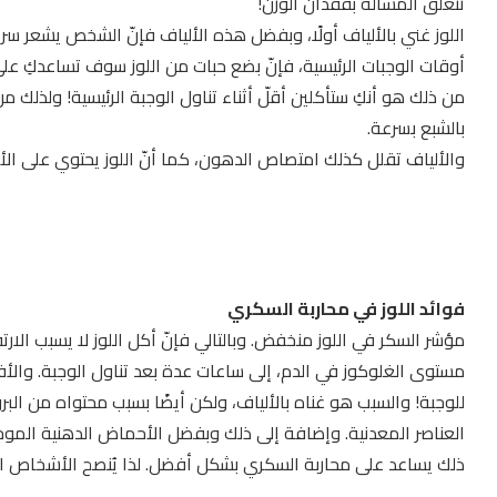
تتعلق المسألة بفقدان الوزن!
اللوز غني بالألياف أولًا، وبفضل هذه الألياف فإنّ الشخص يشعر سريعً
أوقات الوجبات الرئيسية، فإنّ بضع حبات من اللوز سوف تساعدكِ على 
من ذلك هو أنكِ ستأكلين أقلّ أثناء تناول الوجبة الرئيسية! ولذلك م
بالشبع بسرعة.
والألياف تقلل كذلك امتصاص الدهون، كما أنّ اللوز يحتوي على الأوميغا 3 والآرجنين، وهما مركبان يسهّلان ح
فوائد اللوز في محاربة السكري
مؤشر السكر في اللوز منخفض. وبالتالي فإنّ أكل اللوز لا يسبب الارت
مستوى الغلوكوز في الدم، إلى ساعات عدة بعد تناول الوجبة. وال
العناصر المعدنية. وإضافة إلى ذلك وبفضل الأحماض الدهنية الموج
ذلك يساعد على محاربة السكري بشكل أفضل. لذا يُنصح الأشخاص الم