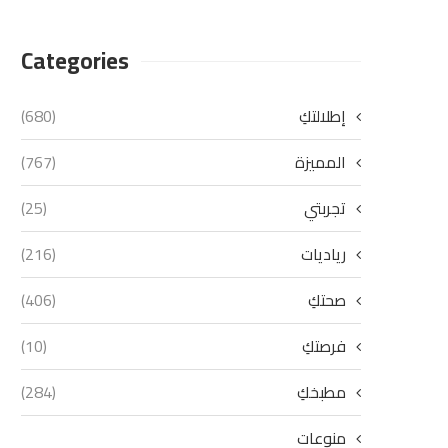
Categories
إطلالتكِ
(680)
المميزة
(767)
تجربتي
(25)
رياديات
(216)
صحتكِ
(406)
فرصتكِ
(10)
مطبخكِ
(284)
منوعات