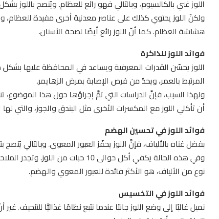
اللوز غني بالكالسيوم، وبالتالي فهو رائع للعظام. ويُنصح باللوز ب
ولكنّ اللوز يحتوي كذلك على عناصر معدنية أخرى مفيدة للعظام، و
هشاشة العظام. كما أنّ اللوز رائع أيضًا لصحة الأسنان.
فوائد اللوز للذاكرة
اللوز يحسّن القدرات المعرفية ويساعد في المحافظة عليها بشكل جي
المرتبط بالعمر، ويحدُّ من فرص الإصابة بمرض الزهايمر.
ولهذا السبب، فإنَّ الدراسات التي تمَّ إجراؤها حول هذا الموضوع، تنصح
أن تأكلي اللوز مع المكسرات الأخرى مثل البندق والجوز، والتي لها 
فوائد اللوز في تحسين الهضم
بفضل غناه بالألياف، فإنَّ اللوز يحفّز العبور المعوي. وبالتالي يُن
وفي هذه الحالة يكفي أكل حوالى 10 حبات 
نوع من الألياف، هو الأكثر فائدة للعبور المعوي والهضم.
فوائد اللوز في التخسيس
نميل غالبًا إلى وضع اللوز جانبًا عندما نتبع نظامًا غذائيًّا للتنحيف. غير