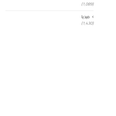
(1٬089)
ميديا
(1٬430)