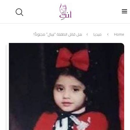
Home
ميديا
هل قاتل الطفلة “نيبال” مجنوناً؟