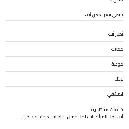
تابعي المزيد من أنتِ
أخبار أنتِ
جمالك
موضة
ليلتك
اكتشفي
كلمات مفتاحية
أنتِ لها
المرأة
انت لها
جمال
رياديات
صحة
فلسطين
مشاهير
مطبخ
موضة
نابلس
نصائح