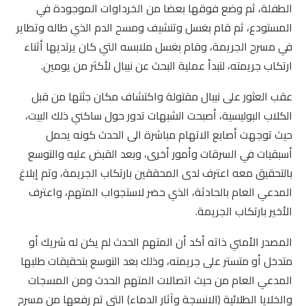
الطفلة، ثم وضع فوقها بعضا من الخرداوات الموجودة في
المستودع، ثم قام بغسل وتنشيف ومسح الدم الذي طاله وتطاير
في مسرح الجريمة، وقام بغسل ملابسه التي كان يرتديها أثناء
ارتكاب جريمته، لتبدأ عملية البحث عن نيبال لأكثر من يومين.
عقب العثور على نيبال مقتولة واكتشاف مكان جثتها من قبل
الكلاب البوليسية، أصبحت الشبهات تدور حول ساكني ذلك البيت،
حيث توجهت أصابع الاتهام مباشرة الى الحدث كونه يحمل
أسبقيات في السرقات وأمور أخرى، وبعد القبض عليه والتوسع
بالتحقيق معه اعترف لدى المحققين بارتكاب الجريمة، وتم إبلاغ
المدعي العام بالحادثة، الذي حضر لاستجواب المتهم، واعترف
الأخير بارتكاب الجريمة.
المصدر الأمني ذاته أكد أن المتهم الحدث لم يكن له شريك أو
متدخل أو متستر على جريمته، وذلك بعد التوسع بتحقيقات طلبها
المدعي العام من حيث اتصالات المتهم الحدث ومن المسجات
والخلايا الطلائية (الانسجة وآثار الدماء) التي تم رفعها من مسرح