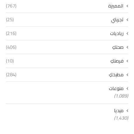
المميزة
(767)
تجربتي
(25)
رياديات
(216)
صحتكِ
(406)
فرصتكِ
(10)
مطبخكِ
(284)
منوعات
(1٬089)
ميديا
(1٬430)