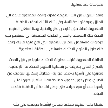
ملبوسات بعد غسلها.
وبعد الانتهاء من تلك المهمة غادرت والدة المغدورة عائدة الى
المنزل وبرفقتها طفلتاها، وفي تلك الأثناء لاحقت الطفلة
المغدورة قطة، حتى غابت ن نظر والدتها، وهنا استغل المتهم
الحدث ذلك الموقف واستدرج الطفلة المغدورة الى مستودع فيه
خرداوات ويستعمل للتخزين بالعمارة التي يقع فيها منزله، وبعد
ذلك حاول المتهم الاعتداء جنسياً على الطفلة المغدورة.
الطلفة المغدورة قابلت محاولة الاعتداء عليها من قبل الحدث
بالصراخ العالي بطريقة لم يتحملها المتهم الحدث، ما أثار غضبه،
وضربها على رأسها بـ«عصا طورية» محاولاً إسكاتها لتتوقف عن
الصراخ، ولكن دون جدوى، مما دفعه للاستمرار بضربها على
رأسها ست أو سبع مرات، حتى وصل لقناعة أن الطفلة فقدت
الحياة.
عندها جلب المتهم قطعة قماش (بشكير) ووضعه على جثة