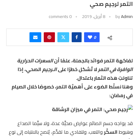
التمر لرجيم صحي
Admin
by
8 أبريل، 2019
0 comments
0
لفاكهة التمر فوائد بالجملة، علمًا أن
السعرات الحرارية
الوافرة في التمر
لا تُشكل خطرًا على
الـرجيم
الصحي، إذا
تناولتِ هذه الثمار باعتدال.
وهنا نسلِّط الضوء على أهميَّة التمر، خصوصًا خلال الصيام
في رمضان:
قد يواجه جسم الصائم عوارض صحيَّة عدة، ولا سيَّما الصداع
وهبوط
السكَّر
والتعب. ولتفادي ما تقدَّم، يُنصح بالانتباه إلى نوع