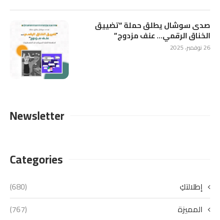
صدى سوشال يطلق حملة “تضييق
الخناق الرقمي… عنف مزدوج”
26 نوفمبر، 2025
Newsletter
Categories
إطلالتكِ
(680)
المميزة
(767)