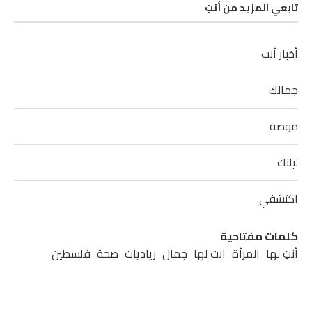
تابعي المزيد من أنتِ
أخبار أنتِ
جمالك
موضة
ليلتك
اكتشفي
كلمات مفتاحية
أنتِ لها
المرأة
انت لها
جمال
رياديات
صحة
فلسطين
مشاهير
مطبخ
موضة
نابلس
نصائح