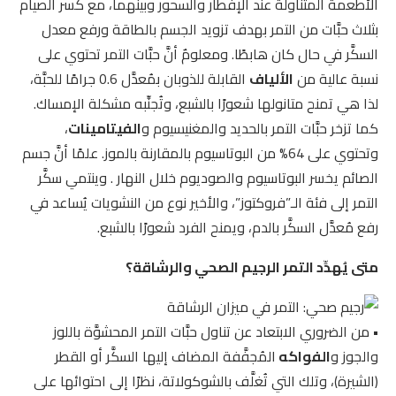
الأطعمة المتناولة عند الإفطار والسحور وبينهما، مع كسر الصيام
بثلاث حبَّات من التمر بهدف تزويد الجسم بالطاقة ورفع معدل
السكَّر في حال كان هابطًا. ومعلومٌ أنَّ حبَّات التمر تحتوي على
نسبة عالية من
الألياف
القابلة للذوبان بمُعدَّل 0.6 جرامًا للحبَّة،
لذا هي تمنح متانولها شعورًا بالشبع، وتُجنِّبه مشكلة الإمساك.
كما تزخر حبَّات التمر بالحديد والمغنيسيوم و
الفيتامينات
،
وتحتوي على 64% من البوتاسيوم بالمقارنة بالموز. علمًا أنَّ جسم
الصائم يخسر البوتاسيوم والصوديوم خلال النهار . وينتمي سكَّر
التمر إلى فئة الـ”فروكتوز”، والأخير نوع من النشويات يُساعد في
رفع مُعدَّل السكَّر بالدم، ويمنح الفرد شعورًا بالشبع.
متى يُهدِّد التمر الرجيم الصحي والرشاقة؟
•
من الضروري الابتعاد عن تناول حبَّات التمر المحشوَّة باللوز
والجوز و
الفواكه
المُجفَّفة المضاف إليها السكَّر أو القطر
(الشيرة)، وتلك التي تُغلَّف بالشوكولاتة، نظرًا إلى احتوائها على