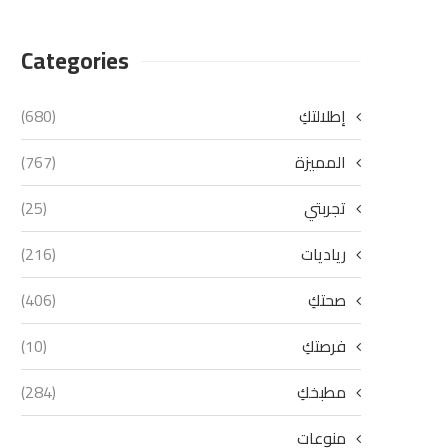
Categories
إطلالتكِ
(680)
المميزة
(767)
تجربتي
(25)
رياديات
(216)
صحتكِ
(406)
فرصتكِ
(10)
مطبخكِ
(284)
منوعات