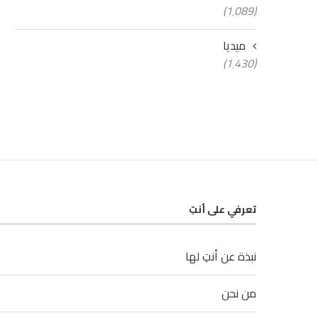
(1٬089)
ميديا
(1٬430)
تعرفي على أنتِ
نبذة عن أنتِ لها
من نحن