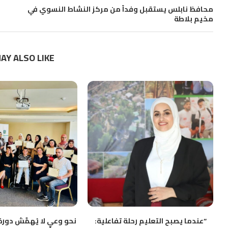
محافظ نابلس يستقبل وفداً من مركز النشاط النسوي في
مخيم بلاطة
AY ALSO LIKE
“ﻋﻨﺪﻣﺎ ﻳﺼﺒﺢ اﻟﺘﻌﻠﻴﻢ رﺣﻠﺔ ﺗﻔﺎﻋﻠﻴﺔ:
نحو وعيٍ لا يُهمَّش دو