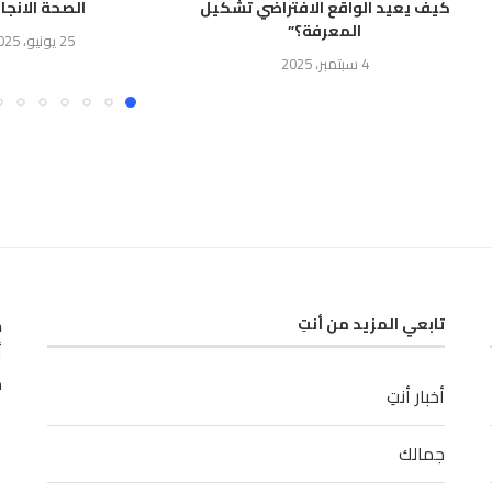
ﻛﻴﻒ ﻳﻌﻴﺪ اﻟﻮاﻗﻊ اﻻﻓﺘﺮاﺿﻲ ﺗﺸﻜﻴﻞ
الصحة الانجا
اﻟﻤﻌﺮﻓﺔ؟”
25 يونيو، 2025
4 سبتمبر، 2025
ك
تابعي المزيد من أنتِ
أ
م
أخبار أنتِ
جمالك