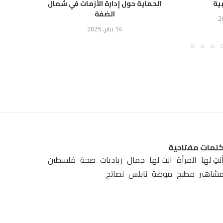
بية
الحماية حول إدارة الأزمات في شمال
الإقليم
الضفة
14 يناير، 2025
لمات مفتاحية
نتِ لها
المرأة
انت لها
جمال
رياديات
صحة
فلسطين
شاهير
مطبخ
موضة
نابلس
نصائح