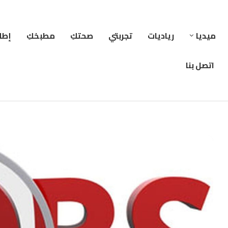
ميديا
رياديات
تجربتي
صحتكِ
مطبخكِ
إطلا
اتصل بنا