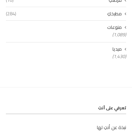
مطبخكِ
(284)
منوعات
(1٬089)
ميديا
(1٬430)
تعرفي على أنتِ
نبذة عن أنتِ لها