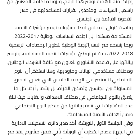
إدراكا منه لأهمية توفير هذا الرقم، وتزويده لكافة المعنيين من
راسمي السياسات، ومتخذي القرارات لمساعدتهم في جسر
الفجوة القائمة بين الجنسين.
وتابعت “تولى المجلس أيضا مسؤولية توفير مؤشرات التنمية
المستدامة مستندا الى اجندة السياسات الوطنية 2017-2022،
وبما ينسجم مع الاستراتيجية الوطنية لتطوير الإحصاءات الرسمية
2018-2022، حيث تم توطين مؤشرات التنمية المستدامة، وتوفير
بياناتها على قاعدة التشاور والتعاون مع كافة الشركاء الوطنيين،
ومختلف مستخدمي البيانات ومزوديها، وهنا نستذكر أن النوع
الاجتماعي لا يقتصر على الهدف الخامس الذي يتعلق بتحقيق
المساواة بين الجنسين وتمكين المرأة، بل يشمل أيضا كل ما
يتعلق بالنوع الاجتماعي في مختلف الاهداف والغايات حيث تبلغ
عدد المؤشرات التي تتوفر بياناتها من منظور النوع الاجتماعي
ضمن أهداف التنمية المستدامة”.
وفي الجلسة الأولى للورشة، أكد مدير دائرة التسجيلات الادارية
في الجهاز عصام الخطيب أن الورشة تأتي ضمن مشروع ينفذ مع