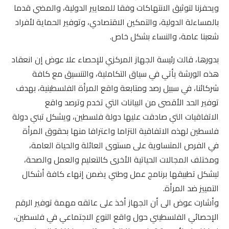
ويحفزنا لتوثيق الانتهاكات وفقا للمعايير الدولية، والمضي قدما
بالمساءلة الدولية، والتمكين الاقتصادي، وتوفير الحماية لأفراد
شعبنا عامة، والنساء بشكل خاص.
بدورها، قالت رئيسة الجهاز المركزي للإحصاء علا عوض إن انعقاد
هذه الورشة يأتي في سياق التكاملية، والتنسيق مع كافة
شركائنا، في سبيل رصد ومتابعة واقع المرأة الفلسطينية، بهدف
توفير الحد الأقصى من البيانات التي تخدم وترصد واقع
الاتفاقيات التي صادقت عليها دولة فلسطين، ويشكل تبني دولة
فلسطين لهذه الاتفاقية التزاما واعترافا منها بحقوق المرأة
في الفرص المتساوية على مستوى العائلة والحياة العامة،
ومختلف المجالات الحياتية الأخرى كالتعليم والعمل والصحة،
ليشكل تطبيقها برنامج عمل وطني يضمن إنهاء كافة أشكال
التمييز ضد المرأة.
وأشارت عوض الى أن الجهاز أخذ على عاتقه مهمة توفير الرقم
الإحصائي الفلسطيني حول واقع النوع الاجتماعي في فلسطين،