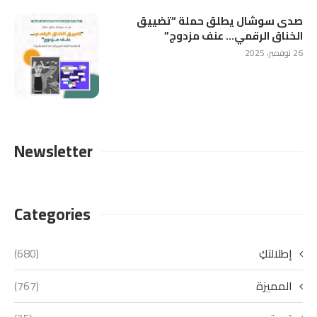
صدى سوشال يطلق حملة “تضييق
الخناق الرقمي… عنف مزدوج”
26 نوفمبر، 2025
Newsletter
Categories
إطلالتكِ
(680)
المميزة
(767)