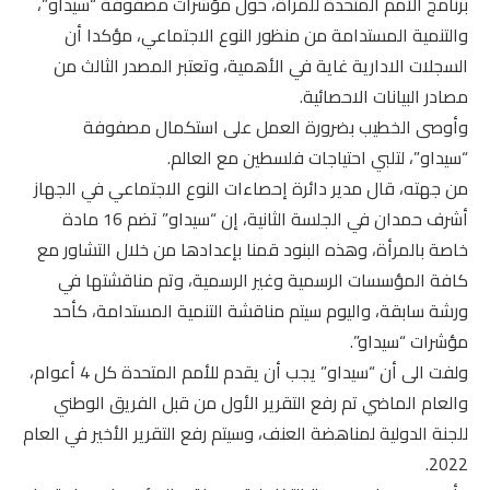
برنامج الأمم المتحدة للمرأة، حول مؤشرات مصفوفة “سيداو”،
والتنمية المستدامة من منظور النوع الاجتماعي، مؤكدا أن
السجلات الادارية غاية في الأهمية، وتعتبر المصدر الثالث من
مصادر البيانات الاحصائية.
وأوصى الخطيب بضرورة العمل على استكمال مصفوفة
“سيداو”، لتلبي احتياجات فلسطين مع العالم.
من جهته، قال مدير دائرة إحصاءات النوع الاجتماعي في الجهاز
أشرف حمدان في الجلسة الثانية، إن “سيداو” تضم 16 مادة
خاصة بالمرأة، وهذه البنود قمنا بإعدادها من خلال التشاور مع
كافة المؤسسات الرسمية وغير الرسمية، وتم مناقشتها في
ورشة سابقة، واليوم سيتم مناقشة التنمية المستدامة، كأحد
مؤشرات “سيداو”.
ولفت الى أن “سيداو” يجب أن يقدم للأمم المتحدة كل 4 أعوام،
والعام الماضي تم رفع التقرير الأول من قبل الفريق الوطني
للجنة الدولية لمناهضة العنف، وسيتم رفع التقرير الأخير في العام
2022.