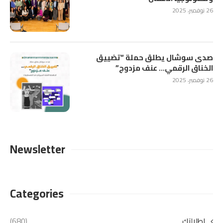
26 نوفمبر، 2025
صدى سوشال يطلق حملة “تضييق
الخناق الرقمي… عنف مزدوج”
26 نوفمبر، 2025
Newsletter
Categories
إطلالتكِ
(680)