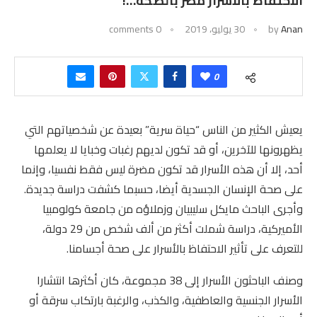
الاحتفاظ بالأسرار مضر بالصحة…!
Anan
by
30 يوليو، 2019
0 comments
0
يعيش الكثير من الناس “حياة سرية” بعيدة عن شخصياتهم التي
يظهرونها للآخرين، أو قد تكون لديهم رغبات وخبايا لا يعلمها
أحد، إلا أن هذه الأسرار قد تكون مضرة ليس فقط نفسيا، وإنما
على صحة الإنسان الجسدية أيضا، حسبما كشفت دراسة جديدة.
وأجرى الباحث مايكل سليبيان وزملاؤه من جامعة كولومبيا
الأميركية، دراسة شملت أكثر من ألف شخص من 29 دولة،
للتعرف على تأثير الاحتفاظ بالأسرار على صحة أجسامنا.
وصنف الباحثون الأسرار إلى 38 مجموعة، كان أكثرها انتشارا
الأسرار الجنسية والعاطفية، والكذب، والرغبة بارتكاب سرقة أو