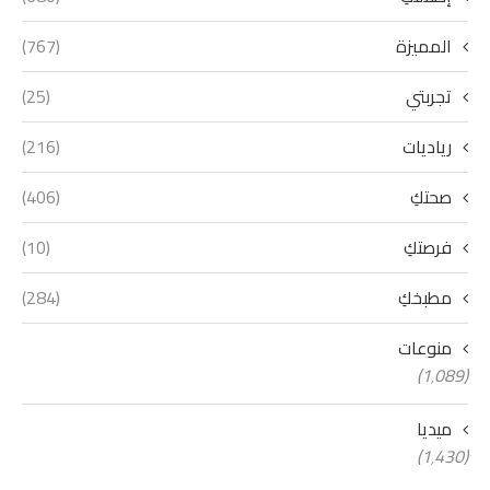
المميزة
(767)
تجربتي
(25)
رياديات
(216)
صحتكِ
(406)
فرصتكِ
(10)
مطبخكِ
(284)
منوعات
(1٬089)
ميديا
(1٬430)