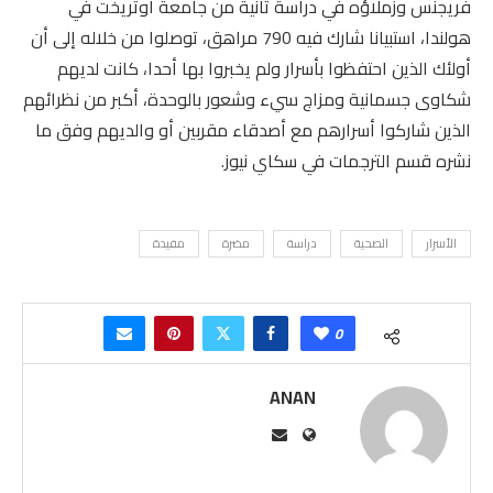
فريجنس وزملاؤه في دراسة ثانية من جامعة أوتريخت في
هولندا، استبيانا شارك فيه 790 مراهق، توصلوا من خلاله إلى أن
أولئك الذين احتفظوا بأسرار ولم يخبروا بها أحدا، كانت لديهم
شكاوى جسمانية ومزاج سيء وشعور بالوحدة، أكبر من نظرائهم
الذين شاركوا أسرارهم مع أصدقاء مقربين أو والديهم وفق ما
نشره قسم الترجمات في سكاي نيوز.
الأسرار
الصحية
دراسة
مضرة
مفيدة
0
ANAN