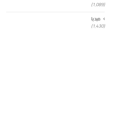
(1٬089)
ميديا
(1٬430)