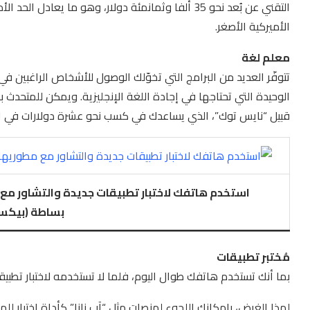
التقني عن بُعد نحو 35 ألفا وثمانمئة دولار، وهو ما ي
الأميركية الأصغر.
معلم لغة
تتوفّر العديد من البرامج التي تخوّلك الوصول للأشخاص الراغبين في
الوحيدة التي تحتاجها في إجادة اللغة الإنجليزية. ويمكن للمتحدث
قبيل “نايس توك”، الذي يساعدك في كسب نحو عشرة دولارات في ا
استخدم هاتفك لاختبار تطبيقات جديدة والتشاور مع 
بساطة (بيكس
مُختبر تطبيقات
بما أنك تستخدم هاتفك طوال اليوم، فلما لا تستخدمه لاختبار تطب
لهذا الغرض، بإمكانك اللجوء لمنصات مثل “آب نانا” كأداة اختبار ل