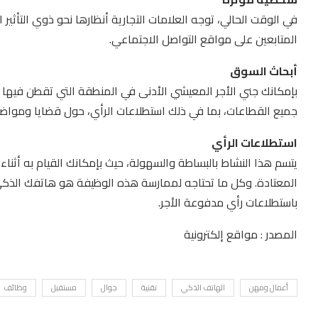
في الوقت الحالي، توجه العلامات التجارية أنظارها نحو ذوي التأثير
المتابعين على مواقع التواصل الاجتماعي.
أبحاث السوق
بإمكانك جني الأجر المعيشي الأدنى في المنطقة التي تقطن فيها 
جميع القطاعات، بما في ذلك استطلاعات الرأي، حول قضايا وموا
استطلاعات الرأي
يتسم هذا النشاط بالبساطة والسهولة، حيث بإمكانك القيام به أثنا
المعتادة. وكل ما تحتاجه لممارسة هذه الوظيفة هو هاتفك الذكي.
باستطلاعات رأي مدفوعة الأجر.
المصدر : مواقع إلكترونية
أعمال ومهن
الهاتف الذكي
تقنية
جوال
مستقبل
وظائف