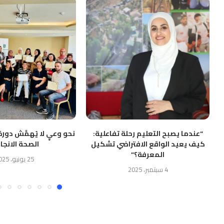
“ﻋﻨﺪﻣﺎ ﻳﺼﺒﺢ اﻟﺘﻌﻠﻴﻢ رﺣﻠﺔ ﺗﻔﺎﻋﻠﻴﺔ:
نحو وعيٍ لا يُهمَّش دو
ﻛﻴﻒ ﻳﻌﻴﺪ اﻟﻮاﻗﻊ اﻻﻓﺘﺮاﺿﻲ ﺗﺸﻜﻴﻞ
الصحة الانجا
اﻟﻤﻌﺮﻓﺔ؟”
25 يونيو، 2025
4 سبتمبر، 2025