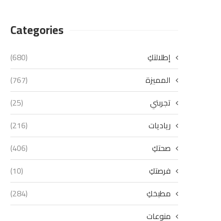
Categories
إطلالتكِ
(680)
المميزة
(767)
تجربتي
(25)
رياديات
(216)
صحتكِ
(406)
فرصتكِ
(10)
مطبخكِ
(284)
منوعات