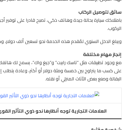
سائق لتوصيل الركاب
بامتلاكك سيارة بحالة جيدة وهاتف ذكي، تصبح قادرا على توفير 
الركوب.
ويبلغ الدخل السنوي لمُقدم هذه الخدمة نحو تسعين ألف دولار، و
إنجاز مهام مختلفة
مع وجود تطبيقات مثل “تاسك رابيت” و”جيغ واك”، يسمح لك هاتف
على كسب ما يتراوح بين خمسة ومئة دولار أو أكثر، وعادة يتطلب إ
البقالة وصنع بعض الأثاث المنزلي أو نقله.
العلامات التجارية توجه أنظارها نحو ذوي التأثير ال
شخصية مؤثرة