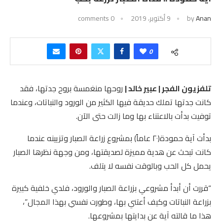
Anan
by
9 أكتوبر، 2019
0 comments
0
تلفزيون الفجر | عبير خالد |
روحها منغمسة بروح جدتها، فقد
كانت جدتها تملك حديقة فيها الكثير من الورود والنباتات، وعندما
توفيت بدأت بالاعتناء بها وما زالت حتى الآن.
بدأت آية حمودة(٢٠ عاماً) بمشروع زراعة الصبار وتزيينه عندما
كانت تبحث عن هدية مميزة لصديقتها، ومن وجهة نظرها الصبار
يحمل كل الحب وبالوقت نفسه لا يتلف.
“قررت أن أبدأ مشروعي بزراعة الصبار والورود، فلدي خلفية كبيرة
بزراعة النباتات وكيف أعتني بها، وطورت نفسي بهذا المجال”،
هذا ما قالته آية عن بدايتها بمشروعها.