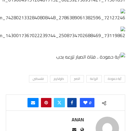
آية حمودة
الزراعة
الصبر
طولكرم
فلسطين
0
ANAN