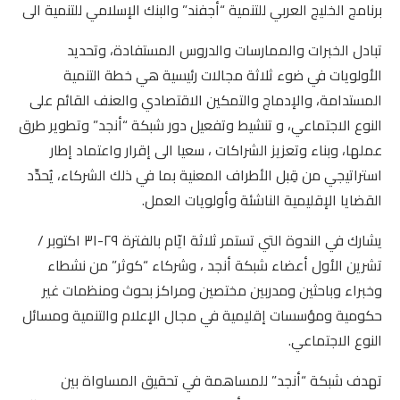
برنامج الخليج العربي للتنمية “أجفند” والبنك الإسلامي للتنمية الى
تبادل الخبرات والممارسات والدروس المستفادة، وتحديد
الأولويات في ضوء ثلاثة مجالات رئيسية هي خطة التنمية
المستدامة، والإدماج والتمكين الاقتصادي والعنف القائم على
النوع الاجتماعي، و تنشيط وتفعيل دور شبكة “أنجد” وتطوير طرق
عملها، وبناء وتعزيز الشراكات ، سعيا الى إقرار واعتماد إطار
استراتيجي من قِبل الأطراف المعنية بما في ذلك الشركاء، يُحدِّد
القضايا الإقليمية الناشئة وأولويات العمل.
يشارك في الندوة التي تستمر ثلاثة ايّام بالفترة ٢٩-٣١ اكتوبر /
تشرين الأول أعضاء شبكة أنجد ، وشركاء “كوثر” من نشطاء
وخبراء وباحثين ومدربين مختصين ومراكز بحوث ومنظمات غير
حكومية ومؤسسات إقليمية في مجال الإعلام والتنمية ومسائل
النوع الاجتماعي.
تهدف شبكة “أنجد” للمساهمة في تحقيق المساواة بين