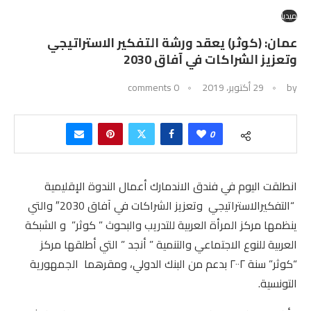
ميديا
عمان: (كوثر) يعقد ورشة التفكير الاستراتيجي
وتعزيز الشراكات في آفاق 2030
by
29 أكتوبر، 2019
0 comments
0
انطلقت اليوم في فندق الاندمارك أعمال الندوة الإقليمية
“التفكيرالاستراتيجي وتعزيز الشراكات في آفاق 2030″ والتي
ينظمها مركز المرأة العربية للتدريب والبحوث ” كوثر” و الشبكة
العربية للنوع الاجتماعي والتنمية ” أنجد ” التي أطلقها مركز
“كوثر” سنة ٢٠٠٢ بدعم من البنك الدولي، ومقرهما الجمهورية
التونسية.