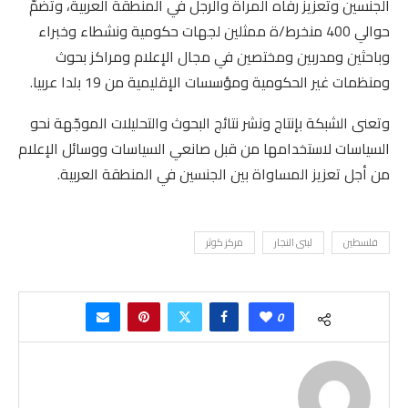
الجنسين وتعزيز رفاه المرأة والرجل في المنطقة العربية، وتضمّ
حوالي 400 منخرط/ة ممثلين لجهات حكومية ونشطاء وخبراء
وباحثين ومدربين ومختصين في مجال الإعلام ومراكز بحوث
ومنظمات غير الحكومية ومؤسسات الإقليمية من 19 بلدا عربيا.
وتعنى الشبكة بإنتاج ونشر نتائج البحوث والتحليلات الموجّهة نحو
السياسات لاستخدامها من قبل صانعي السياسات ووسائل الإعلام
من أجل تعزيز المساواة بين الجنسين في المنطقة العربية.
فلسطين
لبنى النجار
مركز كوثر
0