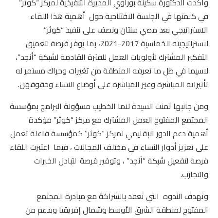
وأكدت الدكتورة سكينة بوراوي المديرة التنفيذية لمركز “كوثر”
في كلمتها في الجلسة الافتتاحية حول أهمية هذا اللقاء
الاستراتيجي بعد مضي سنتان ونصف على تنفيذ “كوثر”
لاستراتيجيته الخماسية 2017-2021، بما يوفر فرصة لتعميق
التفكير المشترك لأولويات العمل للفترة القادمة لشبكة “أنجد”،
لاسيما في ظل ما تعرفه المنطقة من تغيرات وحراك مستمر له
تأثيراته المباشرة وغير المباشرة على أوضاع النساء وحقوقهن.
ومن جانبها ثمنت السيدة لاما الخطيب مسؤولة البرامج بمؤسسة
المجتمع المفتوح العمل المشترك مع مركز “كوثر” مؤكدة
أهمية دعم الدور الإقليمي لمركز “كوثر” كمؤسسة فاعلة تعمل
على تعزيز أدوار النساء في مختلف المجالات ، فبما اعتبرت اللقاء
فرصة لتفعيل شبكة “أنجد” ، وتوفير فرصة لتبادل الخبرات
والتجارب.
وتهدف الندوه التي تعقد بالشراكة مع مبادرة المجتمع
المفتوح لمنطقة الشرق الأوسط وشمال إفريقيا وبدعم من