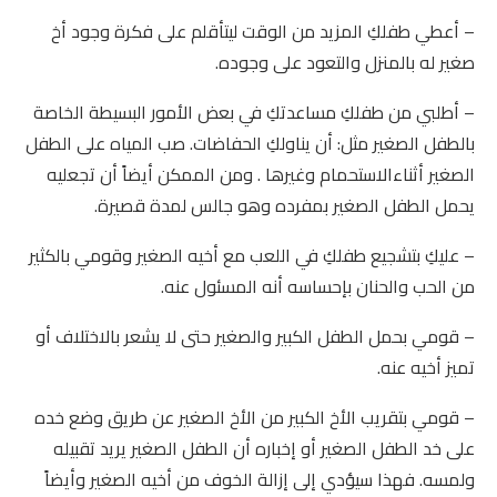
– أعطي طفلكِ المزيد من الوقت ليتأقلم على فكرة وجود أخ
صغير له بالمنزل والتعود على وجوده.
– أطلبي من طفلكِ مساعدتكِ في بعض الأمور البسيطة الخاصة
بالطفل الصغير مثل: أن يناولكِ الحفاضات. صب المياه على الطفل
الصغير أثناءالاستحمام وغيرها . ومن الممكن أيضاً أن تجعليه
يحمل الطفل الصغير بمفرده وهو جالس لمدة قصيرة.
– عليكِ بتشجيع طفلكِ في اللعب مع أخيه الصغير وقومي بالكثير
من الحب والحنان بإحساسه أنه المسئول عنه.
– قومي بحمل الطفل الكبير والصغير حتى لا يشعر بالاختلاف أو
تميز أخيه عنه.
– قومي بتقريب الأخ الكبير من الأخ الصغير عن طريق وضع خده
على خد الطفل الصغير أو إخباره أن الطفل الصغير يريد تقبيله
ولمسه. فهذا سيؤدي إلى إزالة الخوف من أخيه الصغير وأيضاً