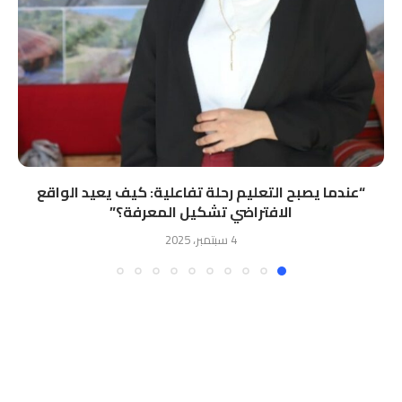
“ﻋﻨﺪﻣﺎ ﻳﺼﺒﺢ اﻟﺘﻌﻠﻴﻢ رﺣﻠﺔ ﺗﻔﺎﻋﻠﻴﺔ: ﻛﻴﻒ ﻳﻌﻴﺪ اﻟﻮاﻗﻊ
اﻻﻓﺘﺮاﺿﻲ ﺗﺸﻜﻴﻞ اﻟﻤﻌﺮﻓﺔ؟”
4 سبتمبر، 2025