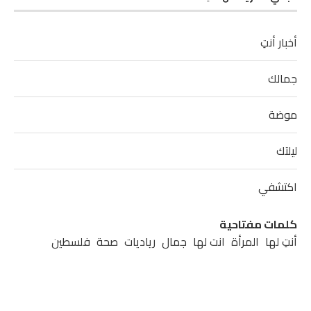
أخبار أنتِ
جمالك
موضة
ليلتك
اكتشفي
كلمات مفتاحية
أنتِ لها
المرأة
انت لها
جمال
رياديات
صحة
فلسطين
مشاهير
مطبخ
موضة
نابلس
نصائح