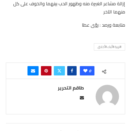
إزالة مشاعر الغيرة منه وظهور الحب بينهما والخوف على كل
منهما الآخر
متابعة ورصد : رؤى عطا
#تربية #أبناء #أخلاق
0
طاقم التحرير