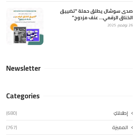
صدى سوشال يطلق حملة “تضييق
الخناق الرقمي… عنف مزدوج”
26 نوفمبر، 2025
Newsletter
Categories
إطلالتكِ
(680)
المميزة
(767)