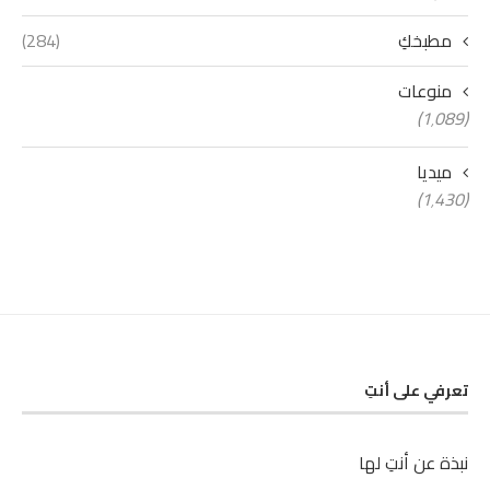
مطبخكِ
(284)
منوعات
(1٬089)
ميديا
(1٬430)
تعرفي على أنتِ
نبذة عن أنتِ لها