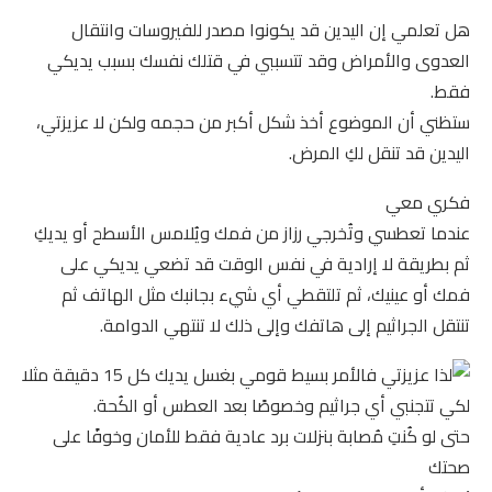
هل تعلمي إن اليدين قد يكونوا مصدر للفيروسات وانتقال
العدوى والأمراض وقد تتسببي في قتلك نفسك بسبب يديكي
فقط.
ستظني أن الموضوع أخذ شكل أكبر من حجمه ولكن لا عزيزتي،
اليدين قد تنقل لكِ المرض.
فكري معي
عندما تعطسي وتُخرجي رزاز من فمك ويُلامس الأسطح أو يديكِ
ثم بطريقة لا إرادية في نفس الوقت قد تضعي يديكي على
فمك أو عينيك، ثم تلتقطي أي شيء بجانبك مثل الهاتف ثم
تنتقل الجراثيم إلى هاتفك وإلى ذلك لا تنتهي الدوامة.
لذا عزيزتي فالأمر بسيط قومي بغسل يديك كل 15 دقيقة مثلا
لكي تتجنبي أي جراثيم وخصوصًا بعد العطس أو الكُحة.
حتى لو كُنتِ مُصابة بنزلات برد عادية فقط للأمان وخوفًا على
صحتك