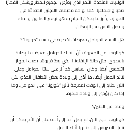
الولايات المتحدة، الأمر الذي يعرّض الجميع للخطر ويشكّل انفجارًا
صحيًا واجتماعيًا. كما تواجه مخيمات اللاجئين انخفاضًا في
الموارد، وأبرز ما يمكن القيام به هو توفير الصابون والماء
وفصل الناس قدر الإمكان.
هل النساء الحوامل معرضات لخطر صحي بسبب “كورونا”؟
كوتلوف: من المعروف أنّ النساء الحوامل معرضات للإصابة
بالعدوى، مثل حالة الإنفلونزا الذي يعدّ فيروسًا يصيب الجهاز
التنفسي أيضًا، وكان السارس قد أثّر على سلبًا الحوامل وعلى
نتائج الحمل أيضًا، ما أدّى إلى ولادة بعض الأطفال الخدّج، لكن
الآن نحتاج إلى الوقت لمعرفة تأثير “كورونا” على الحوامل، وما
إذا كان يؤدي إلى ولادة مبكرة.
وماذا عن الجنين؟
كوتلوف: حتى الآن، لم يصل أحد إلى أدلة على أن الأم يمكن أن
تنقل الفيروس إلى جنينها أثناء الحمل.