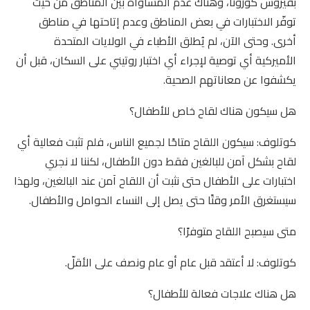
بفيروس كورونا، وهناك عدم المساواة بين المناطق من حيث
توفّر الاختبارات في بعض المناطق وعدم إتاحتها في مناطق
أخرى. وحتى الآن، لم يُطلق الأطباء في الولايات المتحدة
الأميركية أي توصية لإجراء أي اختبار روتيني على السكان، قبل أن
يكشفوا عن معاناتهم الصحية.
هل سيكون هناك لقاح خاص للأطفال؟
كوتلوف: سيكون اللقاح متاحًا لجميع الناس، فلم تثبت فعالية أي
لقاح بشكل آمن للبالغين فقط دون الأطفال، لكننا لا نجري
اختبارات على الأطفال حتى نثبت أن اللقاح آمن عند البالغين، ولهذا
سيستغرق الأمر وقتًا حتى يصل إلى النساء الحوامل والأطفال.
متى سيصبح اللقاح متوفرًا؟
كوتلوف: لا أعتقد قبل عام أو عام ونصف على الأقلّ.
هل هناك علاجات فعالة للأطفال؟