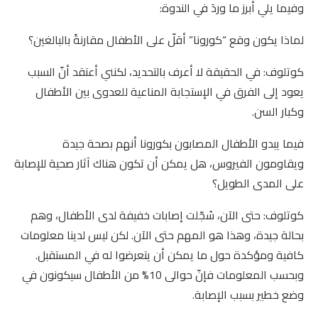
وفيما يلي أبرز ما وردَ في الندوة:
لماذا يكون وقع “كورونا” أقلّ على الأطفال مقارنةً بالبالغين؟
كوتلوف: في الحقيقة لا أعرف بالتحديد، لكنني أعتقد أنّ السبب
يعود إلى الفرق في الإستجابة المناعية للعدوى بين الأطفال
وكبار السن.
فيما يبدو الأطفال المصابون بكورونا أنهم بصحة جيدة
ويقاومون الفيروس، هل يمكن أن تكون هناك آثار صحية للإصابة
على المدى الطويل؟
كوتلوف: حتى الآن، سُجّلت إصابات خفيفة لدى الأطفال، وهم
بحالة جيدة، وهذا هو المهم حتى الآن. لكن ليس لدينا معلومات
كافية ومؤكدة حول ما يمكن أن يتعرضوا له في المستقبل.
وبحسب المعلومات فإنّ حوالى 10% من الأطفال سيكونون في
وضع خطير بسبب الإصابة.