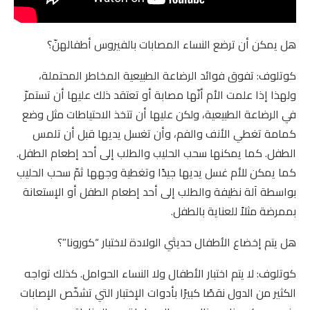
هل يمكن أن ترضع النساء المصابات بالفيروس أطفالهنّ؟
كوتلوف: تفوق فوائد الرضاعة الطبيعية المخاطر المحتملة،
ولهذا إذا علمت الأم أنّها مصابة أو تعتقد ذلك عليها أن تستمرّ
في الرضاعة الطبيعية، ولكن عليها أن تتخذ الاحتياطات مثل وضع
كمامة تغطي الأنف والفم، وأن تغسل يديها قبل أن تلمس
الطفل. كما يمكنها سحب الحليب والطلب إلى أحد إطعام الطفل.
كما يمكن للأم غسل يديها جيدًا وتغطية وجهها ثمّ سحب الحليب
بواسطة آلة نظيفة والطلب إلى أحد إطعام الطفل أو الإستعانة
بممرضة مثلاً للعناية بالطفل.
هل يتم إخضاع الأطفال حديثي الولادة لاختبار “كورونا”؟
كوتلوف: لا يتم اختبار الأطفال ولا النساء الحوامل. كذلك تواجه
الكثير من الدول نقصًا كبيرًا بأدوات الإختبار التي تشخّص الإصابات