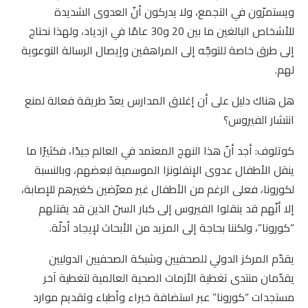
ويستمرّون في التجمع، ولا يدركون أنّ العدوى الشديدة
للأشخاص البالغين ما بين 20 و30 عامًا في ازدياد، ولهذا نحتاج
إلى طرق خاصة للتوجّه إلى المراهقين وإيصال الرسالة التوعوية
لهم.
هل هناك دليل على أن إغلاق المدارس يعدّ طريقة فعالة لمنع
انتشار الفيروس؟
كوتلوف: أجد أنّ هذا النهج المعتمد في العالم جيدًا، فكثيرًا ما
ينقل الأطفال عدوى الإنفلونزا الموسمية لبعضهم، وبالنسبة
لكورونا، فعلى الرغم من الأطفال غير معرّضين كغيرهم للإصابة،
إلا أنّهم قد ينقلوا الفيروس إلى كبار السنّ الذين قد يقتلهم
“كورونا”، ولكننا بحاجة إلى المزيد من الأبحاث لإيجاد أدلّة.
يقدّم المركز الدولي للصحفيين وشبكة الصحفيين الدوليين
يقدّمان منتدى تغطية الأزمات الصحية العالمية لتغطية آخر
مستجدات “كورونا” عبر استضافة خبراء وأطباء وتقديم موارد