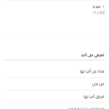
ميديا
(1٬430)
تعرفي على أنتِ
نبذة عن أنتِ لها
من نحن
فريق أنتِ لها