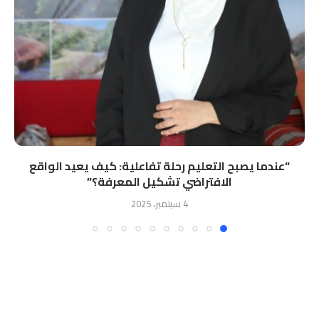
“ﻋﻨﺪﻣﺎ ﻳﺼﺒﺢ اﻟﺘﻌﻠﻴﻢ رﺣﻠﺔ ﺗﻔﺎﻋﻠﻴﺔ: ﻛﻴﻒ ﻳﻌﻴﺪ اﻟﻮاﻗﻊ
اﻻﻓﺘﺮاﺿﻲ ﺗﺸﻜﻴﻞ اﻟﻤﻌﺮﻓﺔ؟”
4 سبتمبر، 2025