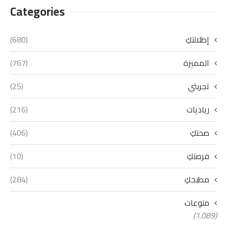
Categories
إطلالتكِ
(680)
المميزة
(767)
تجربتي
(25)
رياديات
(216)
صحتكِ
(406)
فرصتكِ
(10)
مطبخكِ
(284)
منوعات
(1٬089)