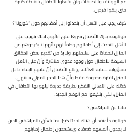
عبر الهواتف والتطبيقات وأن يشغلوا الأطفال بأنشطة كثيرة
حتى يبقوا فرحين.
كيف يجب على الأهل أن يتحدثوا إلى أطفالهم حول “كورونا”؟
كوتلوف: يدرك الأطفال سريعًا قلق آبائهم، لذلك يتوجب على
الأهل التحدث إلى أطفالهم وطمأنتهم بأنّهم لا يخرجوهم من
المنزل للحفاظ على سلامتهم. ولا بدّ من تقديم بعض الحقائق
البسيطة للأطفال حول وجود عدوى منتشرة وأنّ على الأهل
مسؤولية حماية العائلة، وإبلاغ الأطفال أنّ عليهم البقاء داخل
المنزل لفترة محدودة فقط وأنّ هذا الحجر المنزلي سينتهي،
كذلك على الأهالي التفكير بطريقة جديدة ليلهو بها الأطفال في
المنزل، لكي يتكيفوا مع الوضع الجديد.
ماذا عن المراهقين؟
كوتلوف: أعتقد أن هناك تحديًا كبيرًا بما يتعلّق بالمراهقين الذين
لا يجدون أنفسهم ضعفاء ويستبعدون إحتمال إصابتهم