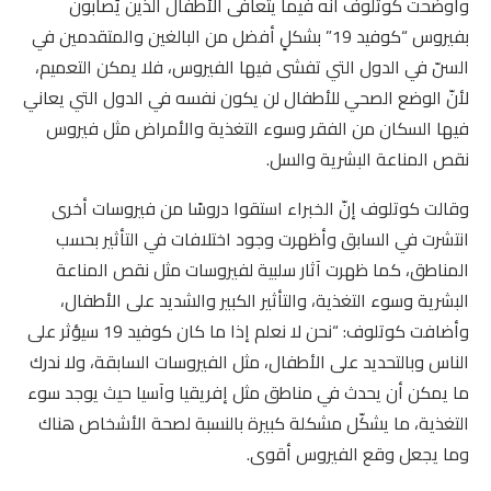
وأوضحت كوتلوف أنّه فيما يتعافى الأطفال الذين يُصابون
بفيروس “كوفيد 19” بشكلٍ أفضل من البالغين والمتقدمين في
السنّ في الدول التي تفشى فيها الفيروس، فلا يمكن التعميم،
لأنّ الوضع الصحي للأطفال لن يكون نفسه في الدول التي يعاني
فيها السكان من الفقر وسوء التغذية والأمراض مثل فيروس
نقص المناعة البشرية والسل.
وقالت كوتلوف إنّ الخبراء استقوا دروسًا من فيروسات أخرى
انتشرت في السابق وأظهرت وجود اختلافات في التأثير بحسب
المناطق، كما ظهرت آثار سلبية لفيروسات مثل نقص المناعة
البشرية وسوء التغذية، والتأثير الكبير والشديد على الأطفال،
وأضافت كوتلوف: “نحن لا نعلم إذا ما كان كوفيد 19 سيؤثر على
الناس وبالتحديد على الأطفال، مثل الفيروسات السابقة، ولا ندرك
ما يمكن أن يحدث في مناطق مثل إفريقيا وآسيا حيث يوجد سوء
التغذية، ما يشكّل مشكلة كبيرة بالنسبة لصحة الأشخاص هناك
وما يجعل وقع الفيروس أقوى.