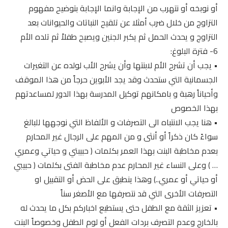
أو نوبخه أو نتهرب من الإجابة وانما الإجابة بتوضيح مفهوم
التزاوج من خلال ضرب أمثلا عن تلقيح النباتات والحيوانات بعد
التزاوج و يحدث الحمل ثم يكبر الجنين ويصبح طفلاً ثم تلده الأم
6- فترة البلوغ:
• يجب أن تشرح الأم لابنتها وأن يشرح الأب لولده عن التغيرات
الجسمانية التي ستحدث وقد يجد الأبوين حرجاً من هذا الموقف
وأحياناً رهبة و بامكانهم توكيل المدرسة بهذا الدور لمساعدتهم
بهذا الخصوص
• هنا يجب الانتباه الى التصرفات و الألفاظ التي نوجهها للبالغ
سواءً كان ذكراً أو أنثى و من المهم على الرجال غير المحارم
بعدم مخاطبة البنت بهذا العمر بكلمات ( حبيبتي و حياتي وعمري
… ) وعلى النساء غير المحارم عدم مخاطبة الفتى بكلمات ( حبيبي
أو حياتي أو عمري..) وهذا ينطبق على الحض أو التقبيل او
التصرفات الأخرى التي قد نتصرفها مع الأصغر سناً
• تعزيز الثقة مع الطفل حتى يستطيع اخباركم بكل ما يحدث له
بالخارج وعدم التصرف بردات الفعل أو لوم الطفل وخصوصاً البنت