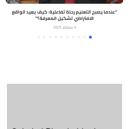
“ﻋﻨﺪﻣﺎ ﻳﺼﺒﺢ اﻟﺘﻌﻠﻴﻢ رﺣﻠﺔ ﺗﻔﺎﻋﻠﻴﺔ: ﻛﻴﻒ ﻳﻌﻴﺪ اﻟﻮاﻗﻊ
اﻻﻓﺘﺮاﺿﻲ ﺗﺸﻜﻴﻞ اﻟﻤﻌﺮﻓﺔ؟”
4 سبتمبر، 2025