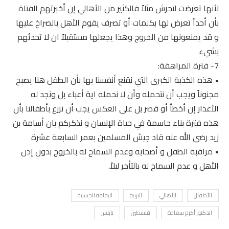
لأنها تعرضت لتحرش مثلاً فالكثير من الأهالي إن أخبرتهم الفتاة
بأن أحداً تعرض لها بكلمات أو تصرف يقوم الأهل بالصراخ عليها
و قد يمنعونها من الخروج وهذا يجعلها مستقبلاً ان لا تحدثهم
بشيء
7- فترة المراهقة:
• هذه الكذبة الكبرى التي نقنع أنفسنا بها بأن الطفل هنا يصبح
مجنوناً ويجب أن نتحمله وأن لا نحمله اية أعباء بل ونجد له
الأعذار إن أخطأ أو قصر بل على العكس يجب أن نزرع بأطفالنا بأن
هذه فترة بناء حاسمة في حياة الإنسان و نذكركم بان أسامة بن
زيد رضي الله عنه قاد جيش المسلمين بعمر السابعة عشرة
• مراقبة الطفل و أصحابه وعدم السماح له بالخروج بدون إذن
الأهل و عدم السماح له بالتأخر ليلاً.
الأطفال
الأهالي
التربية
الثقافة الجنسية
الدكتور أكرم سعادة
فلسطين
نابلس