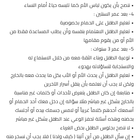
• ننصح بأن يكون لباس الأم كما تلبسه حياءً أمام النساء
4- بعد عمر السنتين :
• تعليم الطفل على الحمام بخصوصية
• تعليم الطفل الاهتمام بنفسه وأن يطلب المساعدة فقط من
الأم أو من يقوم مقامها
5- بعد عمر 3 سنوات :
• توعية الطفل وبناء الثقة معه من خلال الاستماع له
والاستجابة لتساؤلاته بهدوء
• تعليم الطفل أن يحدث الأم أو الأب بكل ما يحدث معه بالخارج
ولكن لا يجب أن نعلمه بأن ينقل أسرار الآخرين
• متابعة إن كان الطفل يتعرض لأحداث أو كلمات غير مناسبة
بالخارج بشكل غير مباشر مثلا سؤاله إن دخل معك أحد الحمام أو
أسمعك أحدهم كلاماً غريباً أو لامس جسمك بيده أو أجلسك
بحضنه وهذه أسئلة تحفز الوعي عند الطفل بشكل غير مباشر
• لا ننصح بجلوس الطفل بحض الغرباء
• إن سأل الطفل من أين أتينا ( كيف ولدنا ) فلا يجب أن نسخر منه