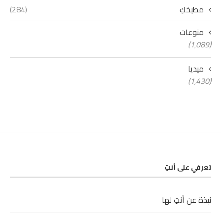
مطبخكِ
(284)
منوعات
(1٬089)
ميديا
(1٬430)
تعرفي على أنتِ
نبذة عن أنتِ لها