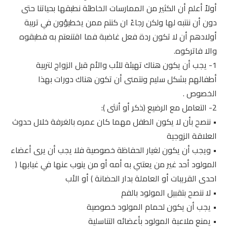
أولاً أعلم أن الكثير من الممارسات الخاطئة نطبقها بحياتنا حتى
دون أن ننتبه لها ولكن رجاءً ان كنتم ممن يخطيؤون في تربية
أولادهم أن لا تكون ردة فعل غاضبة فما اقتنعتم به فطبقوه
والا فاتركوه.
1- يجب أن يكون هناك تهيئة للأب والأم قبل الزواج لتربية
أطفالهم بشكل سليم ونتمنى أن تكون هناك دورات بهذا
الخصوص .
2- التعامل مع الرضيع (ذكر أو أنثى ):
• ننصح بأن لا يكون الطفل مهما كان عمره بالغرفة خلال حدوث
العلاقة الزوجية
• ويجب أن يكون لغيار الحفاظة خصوصية فلا يجب أن يرى أعضاء
المولود أحد غير من يعتني به أمه أو من ينوب عنها في غيابها (
احدى القريبات أو العاملة بدار الحضانة ) أو الأب
• لا ننصح بتقبيل المولود بالفم
• يجب أن يكون لحمام المولود خصوصية
• يمنع ملاعبة المولود بأعضائه التناسلية