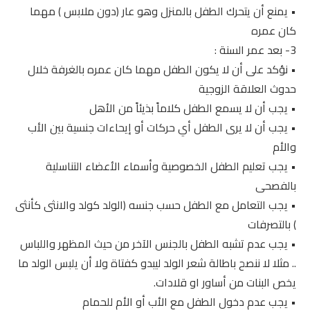
• يمنع أن يتحرك الطفل بالمنزل وهو عار (دون ملابس ) مهما
كان عمره
3- بعد عمر السنة :
• نؤكد على أن لا يكون الطفل مهما كان عمره بالغرفة خلال
حدوث العلاقة الزوجية
• يجب أن لا يسمع الطفل كلاماً بذيئاً من الأهل
• يجب أن لا يرى الطفل أي حركات أو إيحاءات جنسية بين الأب
والأم
• يجب تعليم الطفل الخصوصية وأسماء الأعضاء التناسلية
بالفصحى
• يجب التعامل مع الطفل حسب جنسه (الولد كولد والانثى كأنثى
) بالتصرفات
• يجب عدم تشبه الطفل بالجنس الآخر من حيث المظهر واللباس
.. مثلا لا ننصح باطالة شعر الولد ليبدو كفتاة ولا أن يلبس الولد ما
يخص البنات من أساور او قلادات.
• يجب عدم دخول الطفل مع الأب أو الأم للحمام