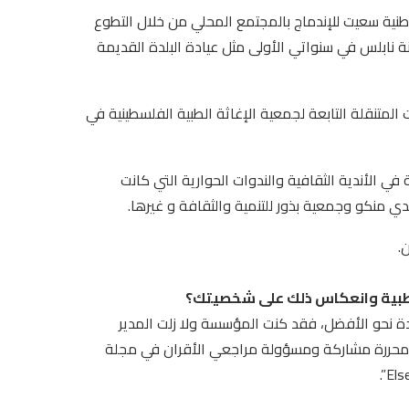
نية سعيت للإندماج بالمجتمع المحلي من خلال التطوع
ابلس في سنواتي الأولى مثل عيادة البلدة القديمة
المتنقلة التابعة لجمعية الإغاثة الطبية الفلسطينية في
 الأندية الثقافية والندوات الحوارية التي كانت
 منكو وجمعية بذور للتنمية والثقافة و غيرها.
.
 الطبية وانعكاس ذلك على شخصيتك؟
 نحو الأفضل، فقد كنت المؤسسة ولا زلت المدير
ذي لمجتمع البحث العلمي في فلسطين The Researchist ، ومحررة مشاركة ومسؤولة مراجعي الأقران في مجلة