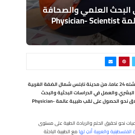
البحث العلمي والصحافة
Physic
خطوات مستمرة ومتواصلة قطعتها الشابة الدكتورة ضحى شله 24 عاما، من مدينة نابلس شمال الضفة الغربية
بشري والعمل في الدراسات البحثية والبحث
العلمي والصحافة الطبية والساعية في تحقيق حلمها للإنطلاق نحو الحصول على لقب طبيبة عالمة Physician-
يات نحو تحقيق الحلم والريادة الطبية على مستوى
لفلسطينية والعربية أنتِ لها
مع الطبيبة الباحثة