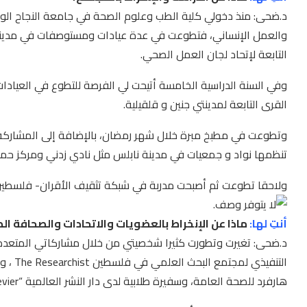
د.ضحى: منذ دخولي كلية الطب وعلوم الصحة في جامعة النجاح الوط
والعمل الإنساني، فتطوعت في عدة عيادات ومستوصفات في مدينة ن
التابعة لإتحاد لجان العمل الصحي.
وفي السنة الدراسية الخامسة أتيحت لي الفرصة للتطوع في العيادات 
القرى التابعة لمدينتي جنين و قلقيلية.
وتطوعت في مطبخ مبرة خلال شهر رمضان، بالإضافة إلى المشاركة في
تنظمها نواد و جمعيات في مدينة نابلس مثل نادي زدني ومركز حمدي
ولاحقا تطوعت ثم أصبحت مدربة في شبكة تثقيف الأقران- فلسطين
أنتِ لها:
ماذا عن الإنخراط بالعضويات والاتحادات والصحافة
د.ضحى: تغيرت وتطورت كثيرا شخصيتي من خلال مشاركاتي المتعددة
التنفي
هارفرد للصحة العامة، وسفيرة طلابية لدى دار النشر العالمية “Elsevier”.