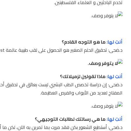
تخدم الباحثيين و العلماء الفلسطينين.
أنتِ لها:
ما هو التوجه القادم؟
د.ضحى: تحقيق الحلم الصغير هو الحصول على لقب طبيبة عالمة Physician- Scientist
أنتِ لها:
ماذا تقولين لزميلاتك؟
د.ضحى: إن دراسة تخصص الطب البشري ليست بعائق في تحقيق أحل
المفتاح لعديد من الأبواب والفرص العظيمة.
أنتِ لها:
ما هي رسالتك لطالبات التوجيهي؟
د.ضحى: أستطيع الشعور بكن فقد مررت بما تمرين به الآن، لكن ما أ