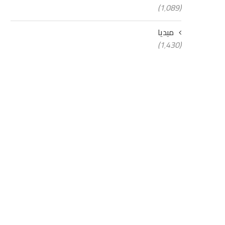
(1٬089)
ميديا
(1٬430)