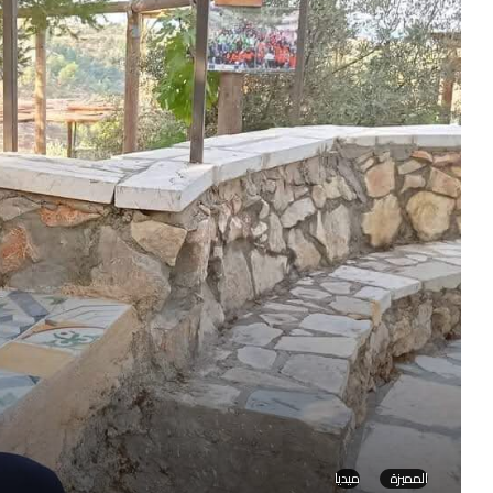
المميزة
ميديا