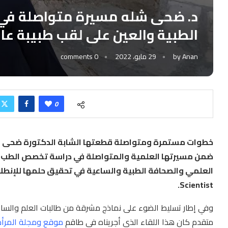
د. ضحى شله مسيرة متواصلة في 
الطبية والعين على لقب طبيبة عالمة ian- Scientist
Anan
by
29 مايو، 2022
0 comments
0
ضمن مسيرتها العلمية والمتواصلة في دراسة تخصص الطب ال
Scientist.
وفي إطار تسليط الضوء على نماذج مشرقة من طالبات العلم والساع
متقدم كان هذا اللقاء الذي أجريناه في طاقم
موقع ومجلة المرأة ا