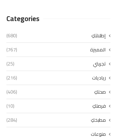
Categories
إطلالتكِ
(680)
المميزة
(767)
تجربتي
(25)
رياديات
(216)
صحتكِ
(406)
فرصتكِ
(10)
مطبخكِ
(284)
منوعات