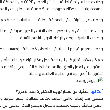
وكنت عضوا في لجنة أخلاقي
المتحدة ولا زلت، وكذلك محررة وسفيرة ممثلة لفلسطين لدى المجلة
وحصلت على انتيرنشب في الصحافة الطبية – السياسات الصحية مع مجلة In -Training الأم
وساهمت دراستي في تخصص الطب البشري لأكون مدربة في مجال الص
وأصبحت المنسق الوطني للإتحاد الدولي لتنظيم الأسرة.
وعملت مع فريق الهالت برايز في جامعتي كمنسقة للوجستيات وكنت
مع كل هذه الأمور كان لي بصمة وكل مكان ترك لدي حافز وأمل نحو
المشوار في العمل البحثي والصحافة الطبية لنشر الوعي وتقديم م
تحقيق ما أصبو إليه نحو الطبيبة العالمة والباحثة.
أنتِ لها:
حدّثينا عن مسار توجه الدكتورة بعد التخرج؟
د.ضحى: بعد إتمام أوراقي اللازمة وكافة متطلبات التخرج الثبوتية 
العمل كباحثة وطبيبة وصحفية وتحويل مجتمع البحث العلمي في 