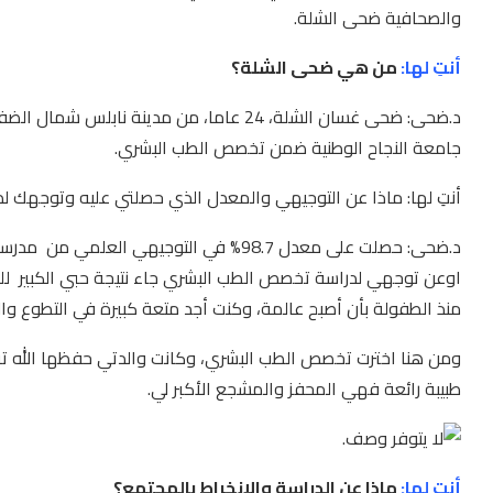
والصحافية ضحى الشلة.
أنتِ لها:
من هي ضحى الشلة؟
د.ضحى: ضحى غسان الشلة، 24 عاما، من مدينة 
جامعة النجاح الوطنية ضمن تخصص الطب البشري.
أنتِ لها: ماذا عن التوجيهي والمعدل الذي حصلتي عليه وتوجهك ل
د.ضحى: حصلت على معدل 98.7% في التوجيهي العلمي من مدرسة العائشية الثانوية للبنات في مدينة نابلس.
اوعن توجهي لدراسة تخصص الطب البشري جاء نتيجة حبي الكبير ل
منذ الطفولة بأن أصبح عالمة، وكنت أجد متعة كبيرة في التطوع وال
ومن هنا اخترت تخصص الطب البشري، وكانت والدتي حفظها الله تر
طبيبة رائعة فهي المحفز والمشجع الأكبر لي.
أنتِ لها:
ماذا عن الدراسة والإنخراط بالمجتمع؟