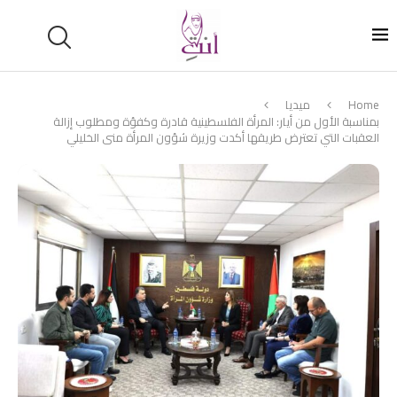
Home
ميديا
بمناسبة الأول من أيار: المرأة الفلسطينية قادرة وكفؤة ومطلوب إزالة
العقبات التي تعترض طريقها أكدت وزيرة شؤون المرأة منى الخليلي