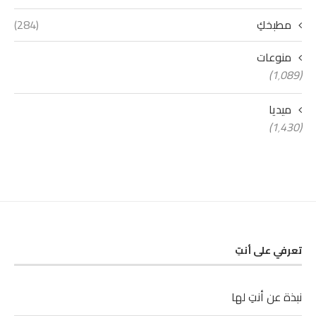
مطبخكِ
(284)
منوعات
(1٬089)
ميديا
(1٬430)
تعرفي على أنتِ
نبذة عن أنتِ لها