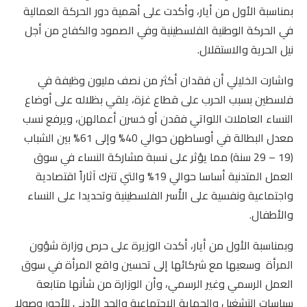
بمناسبة الأول من أيار، وأكدت على أهمية دور الحركة العمالية
في الحركة الوطنية الفلسطينية وفي الصمود والكفاح من أجل
نيل الحرية والاستقلال.
واشارت الخليلي أن فقدان أكثر من نصف مليون وظيفة في
فلسطين بسبب الحرب على قطاع غزة، يلقي بظلاله على أوضاع
النساء العاملات اللواتي فقدن أو خسرن أعمالهن، ويرفع نسب
معدل البطالة في أوساطهن حوالي 40% وإلى 61% بين الشباب
(19 – 29 سنة) مما يؤثر على نسبة مشاركة النساء في سوق
العمل المتدنية أساسا حوالي 19% والتي تترك آثاراً اقتصادية
واجتماعية ونفسية على الأُسر الفلسطينية وتحديدا على النساء
والأطفال.
وبمناسبة الأول من أيار، أكدت الوزيرة على حرص وزارة شؤون
المرأة وسعيها مع شركائها إلى تحسين واقع المرأة في سوق
العمل الرسمي وغير الرسمي، وأن الوزارة من شأنها متابعة
سياسات التشغيل والحماية الاجتماعية والحد الأدنى للأجور وصولا