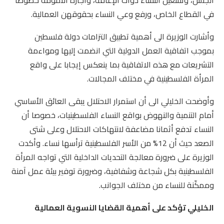
الجنس، وتشغيل النساء ذوات الإعاقة، واجازة الأمومة خصوصا
في القطاع الخاص، ورفع وعي النساء بحقوقهن العمالية.
وأشارت الوزيرة الى أهمية تطبيق التزامات دولة فلسطين
بموجب اتفاقية العمل الدولية التي انضمت إليها ومواءمة
التشريعات مع هذه الاتفاقية بما ينعكس إيجابا على واقع
المرأة الفلسطينية في مختلف المجالات.
وأوضحت الخليلي الى أن استمرار الاحتلال يبقى العائق الأساسي
أمام التنمية والنهوض بواقع النساء الفلسطينيات، خصوصا أن
النساء تدفع أثمانا مضاعفة لانتهاكات الاحتلال وعلى شتى
الصعد حيث أن 12% من الأسر الفلسطينية ترأسها نساء. وأكدت
الوزيرة على ضرورة معالجة التحديات الداخلية التي تواجه المرأة
الفلسطينية بكل شجاعة وشفافية، وضرورة توفير بيئة عمل آمنة
وممكّنة للنساء من مختلف الجوانب.
الخليلي تؤكد على أهمية القضايا النسوية العمالية