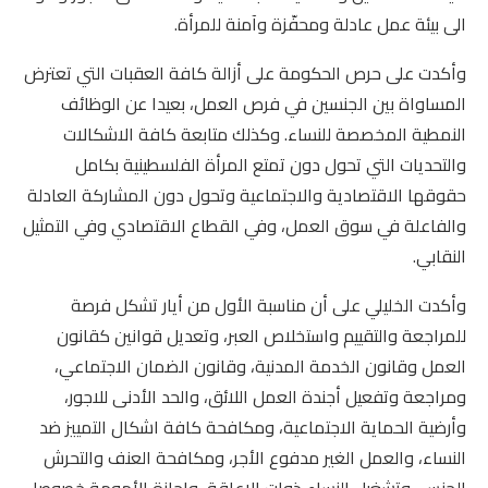
الى بيئة عمل عادلة ومحفّزة وآمنة للمرأة.
وأكدت على حرص الحكومة على أزالة كافة العقبات التي تعترض
المساواة بين الجنسين في فرص العمل، بعيدا عن الوظائف
النمطية المخصصة للنساء. وكذلك متابعة كافة الاشكالات
والتحديات التي تحول دون تمتع المرأة الفلسطينية بكامل
حقوقها الاقتصادية والاجتماعية وتحول دون المشاركة العادلة
والفاعلة في سوق العمل، وفي القطاع الاقتصادي وفي التمثيل
النقابي.
وأكدت الخليلي على أن مناسبة الأول من أيار تشكل فرصة
للمراجعة والتقييم واستخلاص العبر، وتعديل قوانين كقانون
العمل وقانون الخدمة المدنية، وقانون الضمان الاجتماعي،
ومراجعة وتفعيل أجندة العمل اللائق، والحد الأدنى للاجور،
وأرضية الحماية الاجتماعية، ومكافحة كافة اشكال التمييز ضد
النساء، والعمل الغير مدفوع الأجر، ومكافحة العنف والتحرش