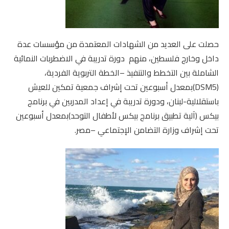
حصلت على العديد من الشهادات المعتمدة من مؤسسات عدة
داخل وخارج فلسطين، منهم دورة تدريبة في الاضطربات النمائية
الشاملة بين التخطط والتنفيذ –الخطة التربوية الفردية،
(DSM5)بمعدل أسبوعين تحت إشراف جمعية تمكين للعيش
باستقلالية-لبنان، ودورة تدريبة في إعداد المدربين في برنامج
بيكس (آلية تطبيق برنامج بيكس لأطفال التوحد)بمعدل أسبوعين
تحت إشراف وزارة التضامن الإجتماعي –مصر.