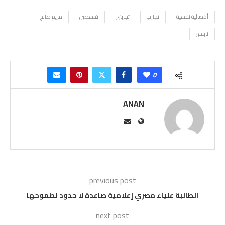
أخصائية نفسية
تجارب
تجربتي
فلسطين
مريم صالح
نابلس
0
ANAN
previous post
الطالبة علياء مصري إعلامية صاعدة لا حدود لطموحها
next post