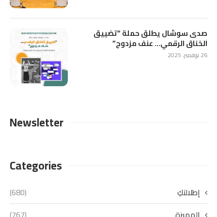
صدى سوشال يطلق حملة “تضييق
الخناق الرقمي… عنف مزدوج”
26 نوفمبر، 2025
Newsletter
Categories
إطلالتكِ
(680)
المميزة
(767)