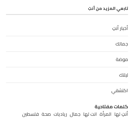
تابعي المزيد من أنتِ
أخبار أنتِ
جمالك
موضة
ليلتك
اكتشفي
كلمات مفتاحية
أنتِ لها
المرأة
انت لها
جمال
رياديات
صحة
فلسطين
مشاهير
مطبخ
موضة
نابلس
نصائح