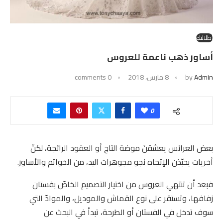
إطلالتكِ
أساور ذهب ناعمة للعروس
Admin
by
8 مارس، 2018
0 comments
0
بعض العرائس يعشقنَ موضة التاج أو العقود الرائجة، لكنّ
أخريات يحبّذن الإتجاه نجو مجوهرات اليد، من الخواتم والأساور.
فبعد أن تنتهي العروس من اختيار التصميم الخاصّ بفستان
زفافها، وتستقر على نوع القماش والموديل، والموادّ التي
سوف تدخل في الفستان أو الطرحة، تبدأ في البحث عن