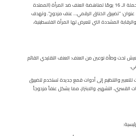
أطلق مركز صدى سوشال للحقوق الرقمية اليوم، بالتزامن مع بدء حملة الـ 16 يومًا لمناهضة العنف ضد المرأة (الممتدة
 جديدة تحت عنوان: “تضييق الخناق الرقمي… عنف مزدوج”. وتهدف
الرقابة المشددة التي تتعرض لها المرأة الفلسطينية،
تعيش تحت وطأة نوعين من العنف: العنف التقليدي القائم
ي.
 للتعبير والتنظيم إلى أدوات قمع جديدة تستخدم لتضييق
لقسري، التشهير، والابتزاز، مما يشكل عنفاً مزدوجاً
يسية: