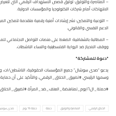
– المناصرة والتوثيق: توثيق قصص الاستهداف الرقمي التي تتعرض 
الانتهاكات أمام شركات التكنولوجيا والمؤسسات الدولية.
– التوعية والتمكين: نشر إرشادات أمنية رقمية متقدمة لتمكين الم
الدعم النفسي والقانوني.
– المطالبة بالشفافية: الضغط على منصات التواصل الاجتماعي للم
ووقف الانحياز ضد الرواية الفلسطينية والنساء الناشطات.
*دعوة للمشاركة*
يدعو “صدى سوشال” جميع المؤسسات الحقوقية، الناشطين/ات، وال
وسمها الرئيسي #تضييق_الخناق_الرقمي، والتأكيد على أن حماية ال
#حملة_ال١٦يوم_لمناهضة_العنف_ضد_المرأة #تضييق_الخناق_الرقمي
الخناق الرقمي
المناصرة والتوثيق
حملة
حملة 16 يوم
صدى سوشيا