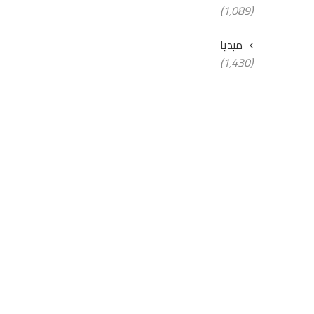
(1٬089)
ميديا
(1٬430)