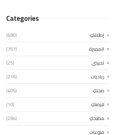
Categories
إطلالتكِ
(680)
المميزة
(767)
تجربتي
(25)
رياديات
(216)
صحتكِ
(406)
فرصتكِ
(10)
مطبخكِ
(284)
منوعات