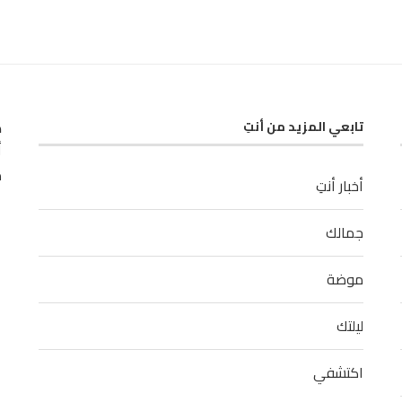
ك
تابعي المزيد من أنتِ
أ
م
أخبار أنتِ
جمالك
موضة
ليلتك
اكتشفي