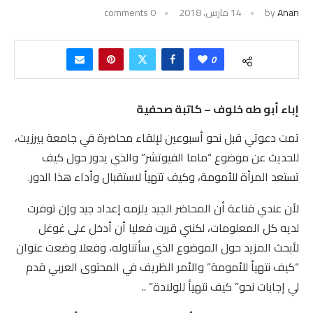
Anan
by
14 مارس، 2018
0 comments
0
إباء أبو طه خلوف – كاتبة صحفية
تمت دعوتي قبل نحو أسبوعين لإلقاء محاضرة في جامعة بيرزيت،
للحديث عن موضوع “ماما الفيوتشر” والذي يدور حول كيف
تستعد المرأة للأمومة، وكيف تتهيأ لاستقبال وأداء هذا الدور.
لأن عندي قناعة أن المحاضر الجيد يلزمه إعداد جيد وإن توفرت
لديه كل المعلومات، لكنني قررت فعليا أن أدخل على غوغل
لأبحث المزيد حول الموضوع الذي سأتناوله، وفعلا وضعت عنوان
“كيف نتهيأ للأمومة” والأمر الظريف في المحتوى العربي قدم
لي إجابات نحو” كيف نتهيأ للولادة” ..