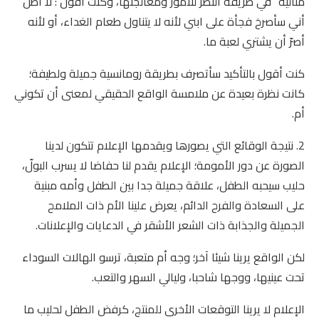
مثالية” في طريقة النظر للأمور ومعالجتها، وكنت أقول : لا أظن
أني سأصرخ فجأة على ابني لأنه لا يتناول طعام الغداء، أو لأنه
أصرّ أن يشتري لعبة ما.
كنت أقول بالتأكيد سأتصرف بطريقة رومانسية جميلة ولطيفة؛
كانت نظرة بعيدة عن ملامسة الواقع الحقيقي لمعنى أن تكوني
أم.
2. نتيجة الوقائع التي يصورها ويقدمها الإعلام تتكون لدينا
الصورة عن دور الأمومة؛ الإعلام يقدم لنا حفاضا لا يسرب البولّ،
حليب سيحبه الطفل، علاقة جميلة جدا بين الطفل وأمه مبنية
على السعادة والفرح الدائم، يعرض علينا الأم ذات الملامح
الجميلة والجذابة ذات الشعر الأشقر في الدعايات والإعلانات.
لكن الواقع يرينا شيئا آخر؛ وجه أم متعبة، ترسو الهالات السوداء
تحت عينيها، ووجها شاحبا، وليالي السهر والتعب.
الإعلام لا يرينا التوقعات الأخرى للمنتج، كرفض الطفل لحليب ما