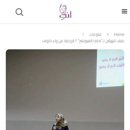
Home
منوعات
كيف تتهيئين لـ”ماما الفيوتشر” ؟ الإجابة عن إباء خلوف