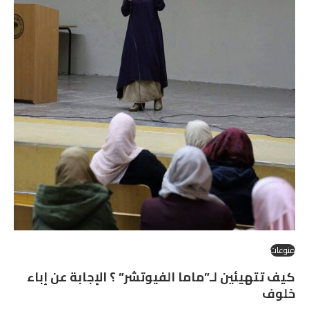
منوعات
كيف تتهيئين لـ”ماما الفيوتشر” ؟ الإجابة عن إباء
خلوف