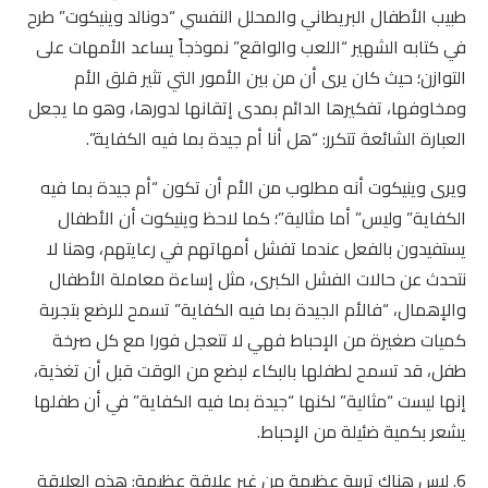
طبيب الأطفال البريطاني والمحلل النفسي “دونالد وينيكوت” طرح
في كتابه الشهير “اللعب والواقع” نموذجاً يساعد الأمهات على
التوازن؛ حيث كان يرى أن من بين الأمور التي تثير قلق الأم
ومخاوفها، تفكيرها الدائم بمدى إتقانها لدورها، وهو ما يجعل
العبارة الشائعة تتكرر: “هل أنا أم جيدة بما فيه الكفاية”.
ويرى وينيكوت أنه مطلوب من الأم أن تكون “أم جيدة بما فيه
الكفاية” وليس” أما مثالية”؛ كما لاحظ وينيكوت أن الأطفال
يستفيدون بالفعل عندما تفشل أمهاتهم في رعايتهم، وهنا لا
نتحدث عن حالات الفشل الكبرى، مثل إساءة معاملة الأطفال
والإهمال، “فالأم الجيدة بما فيه الكفاية” تسمح للرضع بتجربة
كميات صغيرة من الإحباط فهي لا تتعجل فورا مع كل صرخة
طفل، قد تسمح لطفلها بالبكاء لبضع من الوقت قبل أن تغذية،
إنها ليست “مثالية” لكنها “جيدة بما فيه الكفاية” في أن طفلها
يشعر بكمية ضئيلة من الإحباط.
6. ليس هناك تربية عظيمة من غير علاقة عظيمة: هذه العلاقة