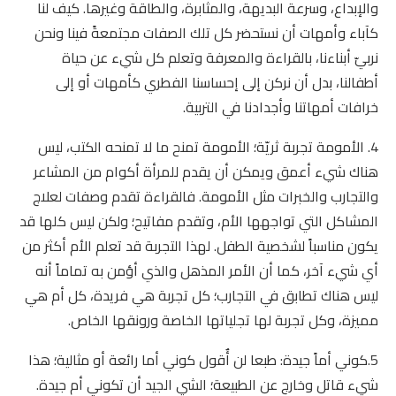
والإبداع، وسرعة البديهة، والمثابرة، والطاقة وغيرها. كيف لنا
كآباء وأمهات أن نستحضر كل تلك الصفات مجتمعةً فينا ونحن
نربيّ أبناءنا، بالقراءة والمعرفة وتعلم كل شيء عن حياة
أطفالنا، بدل أن نركن إلى إحساسنا الفطري كأمهات أو إلى
خرافات أمهاتنا وأجدادنا في التربية.
4. الأمومة تجربة ثريّة؛ الأمومة تمنح ما لا تمنحه الكتب، ليس
هناك شيء أعمق ويمكن أن يقدم للمرأة أكوام من المشاعر
والتجارب والخبرات مثل الأمومة. فالقراءة تقدم وصفات لعلاج
المشاكل التي تواجهها الأم، وتقدم مفاتيح؛ ولكن ليس كلها قد
يكون مناسباً لشخصية الطفل. لهذا التجربة قد تعلم الأم أكثر من
أي شيء آخر، كما أن الأمر المذهل والذي أؤمن به تماماً أنه
ليس هناك تطابق في التجارب؛ كل تجربة هي فريدة، كل أم هي
مميزة، وكل تجربة لها تجلياتها الخاصة ورونقها الخاص.
5.كوني أماً جيدة: طبعا لن أٌقول كوني أما رائعة أو مثالية؛ هذا
شيء قاتل وخارج عن الطبيعة؛ الشي الجيد أن تكوني أم جيدة.