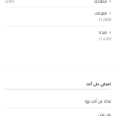
مطبخكِ
(284)
منوعات
(1٬089)
ميديا
(1٬430)
تعرفي على أنتِ
نبذة عن أنتِ لها
من نحن