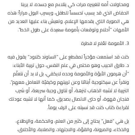
ومحاولات أمه لتغييره مرات كي يتلاءم مع جسده. لا يرينا
الحفاض الذي قد يسبب تحسساً للطفل، ويسرب البول مراراً؛ هذه
هي الصورة اللتي يقدمها الإعلام، وتعيش بناء عليها العديد من
الأمهات “أحلام وتوقعات بأمومة سعيدة على طول الخط”.
3. الأمومة تعّلم لا فطرة
كنت قد استمعت مؤخراً لمقطع على “الساوند كلاود” يقول فيه
د. طارق الحبيب وهو مختص في علم النفس، حول تربية الأبناء:
“أن هرمون الأبوّة والأمومة وحده لايكفي، بل لا بد أن نتعلّم
ونقرأ عن سيكلوجية أبنائنا وعن تربيتهم وكيفيّة التعامل معهم”.
التربية لا تشبه الذهاب لنزهة، أو تناول وجبة سريعة، أو شرب
فنجان قهوة، أو حتى الاتصال بصديق، كما أنها لا تشبه عودتك
لقراءة كتاب كنت قد نسيته على الرف يوماً.
بل هي “فعل” يحتاج إلى كثير من العلم، والحكمة، والإطلاع،
والذكاء، والمرونة، والقوّة، والاجتهاد، والصلابة، والأخلاق،