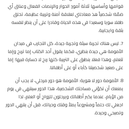
قوامها وأساسها ثلاثة أمور؛ الحوار والإنصات الفعال وعناق أي
ضمّة؛ شخصياً هذ معادلتي لعلاقة آمنة وتربية عظيمة، تخلق
طفلا سويا وسعيدا في هذه الحياة وقادرا على أن ينظر لنفسه
بثقة وايجابية.
7. ليس هناك تجربة سيئة وتجربة جيدة، كل التجارب في ميدان
الأمومة هي جيدة بنظري، فكما يقول أحد الكتاب إما تربح وإما
تتعلم، وهذا فعلا ينطبق على التربية كلها ربح لا خسارة فيها؛ إما
على صعيد شخصيتنا كآباء أو على أطفالنا.
8. الأمومة دور لا هوية: الأمومة هو دور مرحلي، لا يجب أن
يمنعك أن تكوّني مساحتك الشخصية، هذا الدور سينتهي في يوم
من الأٍيام، عندما يكبر أطفالك ويرحلون للزواج أو العلم، لذا
اجعلي لك حلماً ومشروعاً يملأ وقتك وحياتك، قبل أن ينتهي الدور
وتصبحي وحيدة.