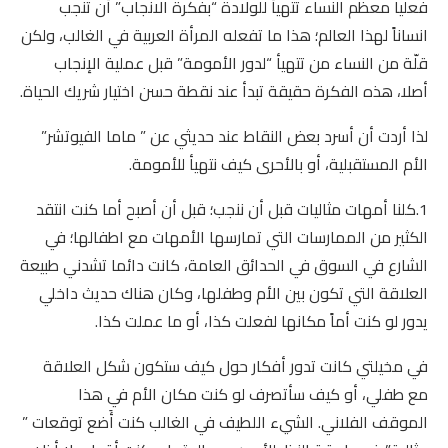
فعليا معظم النساء تتهيأ للولادة “بفكرة الانجاب” أن تنجب
انساناً لهذا العالم؛ هذا ما تفعله المرأة العربية في الغالب، ولكن
قلّة من النساء من تتهيأ “لدور الأمومة” قبل عملية الإنجاب
أصلا، هذه الفكرة حقيقة تبدأ عند نقطة حسن اختيار شريك الحياة.
لذا أردت أن أسرد بعض النقاط عند حديثي عن ” ماما الفيوتشر”
الأم المستقبلية، أو بالأحرى كيف نتهيأ للأمومة.
1.كلنا أمهات مثاليات قبل أن ننجب؛ قبل أن أصبح أما كنت انتقد
الكثير من الممارسات التي تمارسها الأمهات مع اطفالها؛ في
الشارع في السوق في الحدائق العامة، كانت دائما تشدني طبيعة
العلاقة التي تكون بين الأم وطفلها، وكان هناك حديث داخلي
يدور لو كنت أماً مكانها لفعلت كذا، أو ما عملت كذا.
في مخيلتي كانت تدور أفكار حول كيف ستكون شكل العلاقة
مع طفلي، أو كيف سأتصرف لو كنت مكان الأم في هذا
الموقف الفلاني. الشيء اللطيف في الغالب كنت أَضع توقعات ”