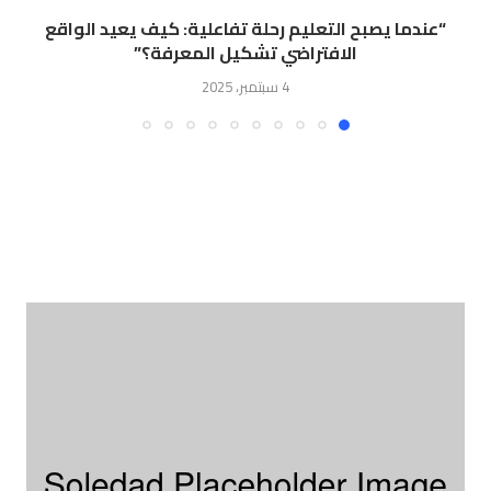
“ﻋﻨﺪﻣﺎ ﻳﺼﺒﺢ اﻟﺘﻌﻠﻴﻢ رﺣﻠﺔ ﺗﻔﺎﻋﻠﻴﺔ: ﻛﻴﻒ ﻳﻌﻴﺪ اﻟﻮاﻗﻊ
اﻻﻓﺘﺮاﺿﻲ ﺗﺸﻜﻴﻞ اﻟﻤﻌﺮﻓﺔ؟”
4 سبتمبر، 2025