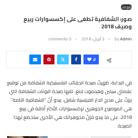
منوعات
صور: الشفافية تطغى على إكسسوارات ربيع
وصيف 2018
Admin
by
3 أبريل، 2018
0 comments
0
في البداية، ظهرتْ صيحة الحقائب البلاستيكية الشفافة من توقيع
علامتي سيلين وهيلموت لانغ، تلتها صيحة البوتات الشفافة التي
برزتْ على مدرج الدار الفرنسية شانيل، يبدو أنّ “الشفافية التامة”
هي الموضوع الجوهري لإكسسوارات الأكثر أناقة في ربيع
2018، على ما يبدو فإنّ مجوهراتك هي الأخرى ستخضع لهذا
الصيحة.