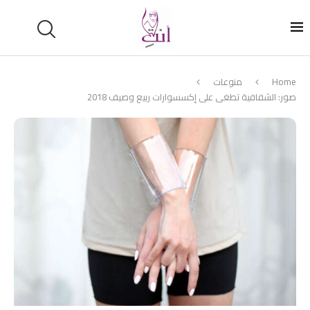
Home
منوعات
صور: الشفافية تطغى على إكسسوارات ربيع وصيف 2018