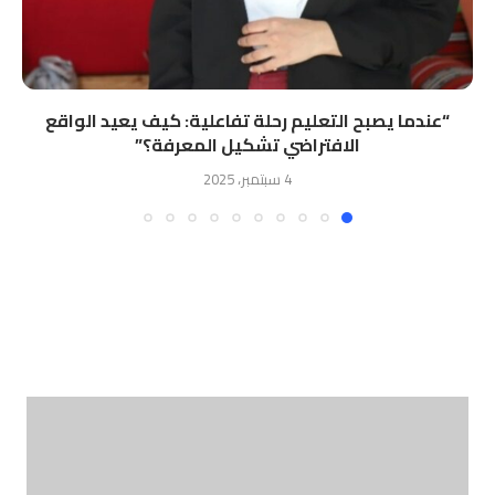
“ﻋﻨﺪﻣﺎ ﻳﺼﺒﺢ اﻟﺘﻌﻠﻴﻢ رﺣﻠﺔ ﺗﻔﺎﻋﻠﻴﺔ: ﻛﻴﻒ ﻳﻌﻴﺪ اﻟﻮاﻗﻊ
اﻻﻓﺘﺮاﺿﻲ ﺗﺸﻜﻴﻞ اﻟﻤﻌﺮﻓﺔ؟”
4 سبتمبر، 2025