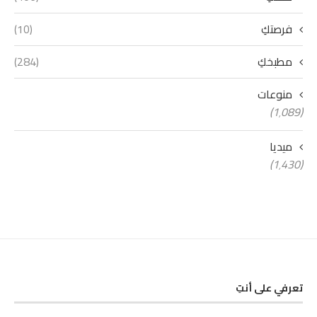
فرصتكِ
(10)
مطبخكِ
(284)
منوعات
(1٬089)
ميديا
(1٬430)
تعرفي على أنتِ