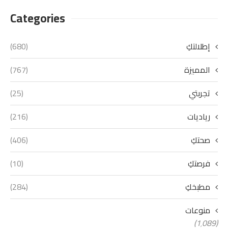
Categories
إطلالتكِ
(680)
المميزة
(767)
تجربتي
(25)
رياديات
(216)
صحتكِ
(406)
فرصتكِ
(10)
مطبخكِ
(284)
منوعات
(1٬089)