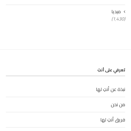
ميديا
(1٬430)
تعرفي على أنتِ
نبذة عن أنتِ لها
من نحن
فريق أنتِ لها