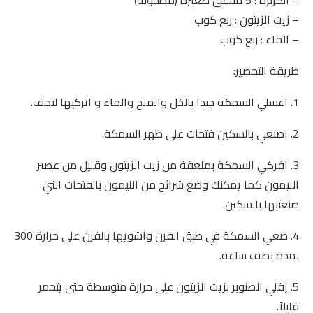
– الكزبرة : 5 ملاعق صغيرة (مطحونة)
– زيت الزيتون : ربع كوب
– الماء : ربع كوب
طريقة التحضير:
1. اغسلي السمكة جيدا بالخل والملح والماء و اتركيها لتجف.
2. اصنعي بالسكين فتحات على ظهر السمكة.
3. افركي السمكة بملعقة من زيت الزيتون وقليل من عصير
الليمون كما يمكنك وضع شرائح من الليمون بالفتحات التي
صنعتيها بالسكين.
4. ضعي السمكة في طبق الفرن واشويها بالفرن على حرارة 300
لمدة نصف ساعة.
5. إقلي الصنوبر بزيت الزيتون على حرارة متوسطة حتى يتحمر
قليلاً.