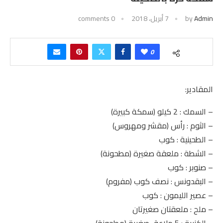
Admin
by
7 أبريل، 2018
0 comments
0
المقادير:
– السمك : 2 كيلو (سمكة كبيرة)
– الثوم : رأس (مقشر ومهروس)
– الطحينية : كوب
– الشطة : ملعقة صغيرة (مطحونة)
– صنوبر : كوب
– البقدونس : نصف كوب (مفروم)
– عصير الليمون : كوب
– ملح : ملعقتان صغيرتان