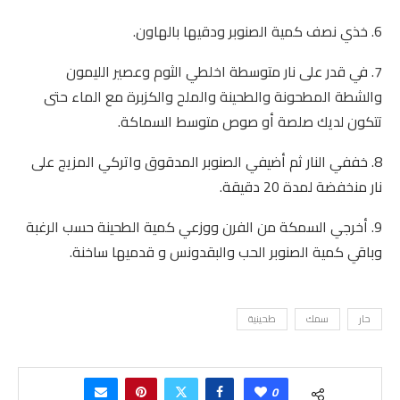
6. خذي نصف كمية الصنوبر ودقيها بالهاون.
7. في قدر على نار متوسطة اخلطي الثوم وعصير الليمون
والشطة المطحونة والطحينة والملح والكزبرة مع الماء حتى
تتكون لديك صلصة أو صوص متوسط السماكة.
8. خففي النار ثم أضيفي الصنوبر المدقوق واتركي المزيج على
نار منخفضة لمدة 20 دقيقة.
9. أخرجي السمكة من الفرن ووزعي كمية الطحينة حسب الرغبة
وباقي كمية الصنوبر الحب والبقدونس و قدميها ساخنة.
حار
سمك
طحينية
0